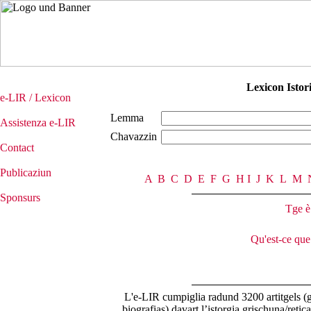
Lexicon Istor
e-LIR / Lexicon
Lemma
Assistenza e-LIR
Chavazzin
Contact
Publicaziun
A
B
C
D
E
F
G
H
I
J
K
L
M
Sponsurs
Tge è
Qu'est-ce que
L'e-LIR cumpiglia radund 3200 artitgels (ge
biografias) davart l’istorgia grischuna/reti