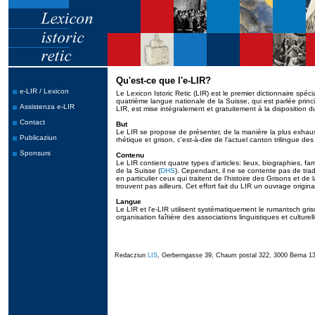
Qu'est-ce que l'e-LIR?
e-LIR / Lexicon
Le Lexicon Istoric Retic (LIR) est le premier dictionnaire spéc
quatrième langue nationale de la Suisse, qui est parlée princ
Assistenza e-LIR
LIR, est mise intégralement et gratuitement à la disposition d
Contact
But
Le LIR se propose de présenter, de la manière la plus exhaustiv
Publicaziun
rhétique et grison, c'est-à-dire de l'actuel canton trilingue d
Sponsurs
Contenu
Le LIR contient quatre types d'articles: lieux, biographies, fam
de la Suisse (
DHS
). Cependant, il ne se contente pas de trad
en particulier ceux qui traitent de l'histoire des Grisons et de
trouvent pas ailleurs. Cet effort fait du LIR un ouvrage origin
Langue
Le LIR et l'e-LIR utilisent systématiquement le rumantsch g
organisation faîtière des associations linguistiques et culturel
Redacziun
LIS
, Gerberngasse 39, Chaum postal 322, 3000 Berna 13,