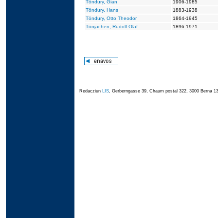
Töndury, Gian
1906-1985
Töndury, Hans
1883-1938
Töndury, Otto Theodor
1864-1945
Tönjachen, Rudolf Olaf
1896-1971
Redacziun
LIS
, Gerberngasse 39, Chaum postal 322, 3000 Berna 13,