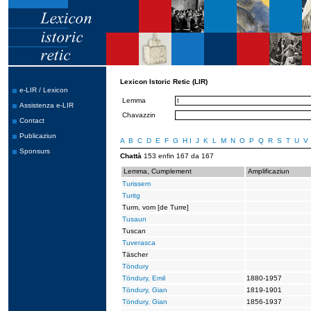
Lexicon Istoric Retic (LIR)
e-LIR / Lexicon
Lemma
Assistenza e-LIR
Chavazzin
Contact
Publicaziun
A
B
C
D
E
F
G
H
I
J
K
L
M
N
O
P
Q
R
S
T
U
V
Sponsurs
Chattà
153 enfin 167 da 167
Lemma, Cumplement
Amplificaziun
Turissem
Turitg
Turm, vom [de Turre]
Tusaun
Tuscan
Tuverasca
Täscher
Töndury
Töndury, Emil
1880-1957
Töndury, Gian
1819-1901
Töndury, Gian
1856-1937