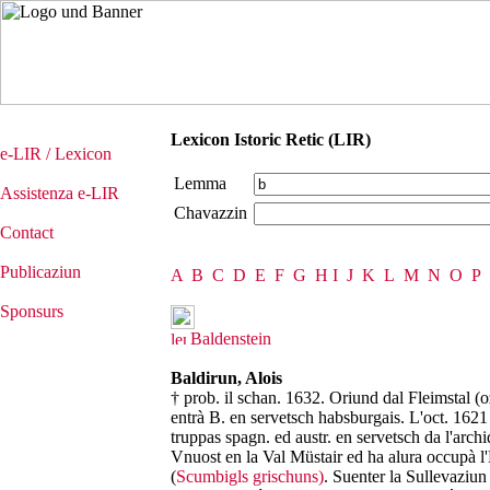
Lexicon Istoric Retic (LIR)
e-LIR / Lexicon
Lemma
Assistenza e-LIR
Chavazzin
Contact
Publicaziun
A
B
C
D
E
F
G
H
I
J
K
L
M
N
O
P
Sponsurs
Baldenstein
Baldirun, Alois
† prob. il schan. 1632. Oriund dal Fleimstal (o
entrà B. en servetsch habsburgais. L'oct. 162
truppas spagn. ed austr. en servetsch da l'arc
Vnuost en la Val Müstair ed ha alura occupà l'
(
Scumbigls grischuns)
. Suenter la Sullevaziun 