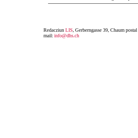
Redacziun
LIS
, Gerberngasse 39, Chaum postal 
mail:
info@dhs.ch