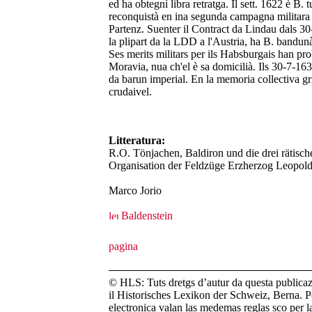
ed ha obtegnì libra retratga. Il sett. 1622 è B
reconquistà en ina segunda campagna militara 
Partenz. Suenter il Contract da Lindau dals 30
la plipart da la LDD a l'Austria, ha B. bandunà
Ses merits militars per ils Habsburgais han pro
Moravia, nua ch'el è sa domicilià. Ils 30-7-1630
da barun imperial. En la memoria collectiva gr
crudaivel.
Litteratura:
R.O. Tönjachen, Baldiron und die drei rätisch
Organisation der Feldzüge Erzherzog Leopol
Marco Jorio
Baldenstein
© HLS: Tuts dretgs d’autur da questa publicazi
il Historisches Lexikon der Schweiz, Berna. Pe
electronica valan las medemas reglas sco per 