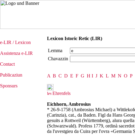
Lexicon Istoric Retic (LIR)
e-LIR / Lexicon
Lemma
Assistenza e-LIR
Chavazzin
Contact
Publicaziun
A
B
C
D
E
F
G
H
I
J
K
L
M
N
O
P
Sponsurs
Ehrenfels
Eichhorn, Ambrosius
* 26-9-1758 (Ambrosius Michael) a Wittlekof
(Carinzia), cat., da Baden. Figl da Hans Georg,
gesuits a Rottweil (Württemberg), alura quella
(Schwarzwald). Profess 1779, ordinà sacerdot il
da l'uvestgieu da Cuira per l'ovra «Germania S