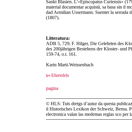
Sankt Blasien. L'«Episcopatus Curiensis» (1797
material documentar acquistà, sa basa sin il m
dad Aemilian Ussermann. Suenter la serrada da
(1807).
Litteratura:
ADB 5, 729; F. Hilger, Die Gelehrten des Klost
des 200jährigen Bestehens der Kloster- und Pf
159-74, o.t. 161.
Karin Marti-Weissenbach
Ehrenfels
© HLS: Tuts dretgs d’autur da questa publicazi
il Historisches Lexikon der Schweiz, Berna. Pe
electronica valan las medemas reglas sco per 