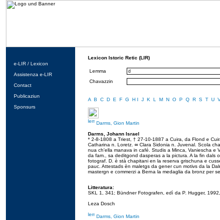
Lexicon Istoric Retic (LIR)
e-LIR / Lexicon
Lemma
Assistenza e-LIR
Chavazzin
Contact
Publicaziun
A
B
C
D
E
F
G
H
I
J
K
L
M
N
O
P
Q
R
S
T
U
Sponsurs
Darms, Gion Martin
Darms, Johann Israel
* 2-8-1808 a Triest, † 27-10-1887 a Cuira, da Flond e Cui
Catharina n. Loretz. ∞ Clara Sidonia n. Juvenal. Scola chan
nua ch'ella manava in café. Studis a Minca, Vaniescha e V
da fam., sa deditgond dasperas a la pictura. A la fin dals o
fotograf. D. è stà chapitani en la reserva grischuna e cusse
pauc. Attestads èn maletgs da gener cun motivs da la Dalma
mastergn e commerzi a Berna la medaglia da bronz per ses
Litteratura:
SKL 1, 341; Bündner Fotografen, edì da P. Hugger, 1992
Leza Dosch
Darms, Gion Martin