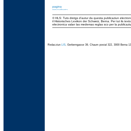
© HLS: Tuts dretgs d’autur da questa publicaziun electroni
il Historisches Lexikon der Schweiz, Berna. Per tut ils tex
electronica valan las medemas reglas sco per la publicaz
Redacziun
LIS
, Gerberngasse 39, Chaum postal 322, 3000 Berna 13,