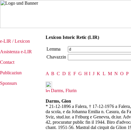
Lexicon Istoric Retic (LIR)
e-LIR / Lexicon
Lemma
Assistenza e-LIR
Chavazzin
Contact
Publicaziun
A
B
C
D
E
F
G
H
I
J
K
L
M
N
O
P
Sponsurs
Darms, Flurin
Darms, Gion
* 21-12-1896 a Falera, † 17-12-1976 a Falera, 
da scola, e da Johanna Emilia n. Casura, da Fa
Sviz, stud.iur. a Friburg e Genevra, dr.iur. Ad
42, procuratur public fin il 1944. Biro d'advoc
chant. 1951-56. Mastral dal cirquit da Glion