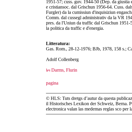
1951-57; cuss. guv. 1944-50 (Dep. da giustia e 
e cristiansoc. dal Grischun 1956-64. Cuss. dal
Furgler) da la cumissiun d'inquisiziun engasch
Comm. dal cussegl administrativ da la VR 1944
pres. da l'Uniun da traffic dal Grischun 1951-5
la politica da traffic e d'energia.
Litteratura:
Gas. Rom., 28-12-1976; BJb, 1978, 158 s.; C
Adolf Collenberg
Darms, Flurin
© HLS: Tuts dretgs d’autur da questa publicazi
il Historisches Lexikon der Schweiz, Berna. Pe
electronica valan las medemas reglas sco per 