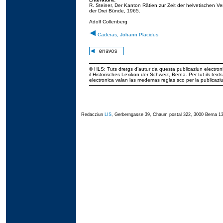
R. Steiner, Der Kanton Rätien zur Zeit der helvetischen 
der Drei Bünde, 1965.
Adolf Collenberg
Caderas, Johann Placidus
© HLS: Tuts dretgs d’autur da questa publicaziun electroni
il Historisches Lexikon der Schweiz, Berna. Per tut ils tex
electronica valan las medemas reglas sco per la publicaz
Redacziun
LIS
, Gerberngasse 39, Chaum postal 322, 3000 Berna 13,