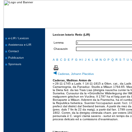
Lexicon Istoric Retic (LIR)
e-LIR / Lexicon
Lemma
Assistenza e-LIR
Chavazzin
Contact
Publicaziun
A
B
C
D
E
F
G
H
I
J
K
L
M
N
O
P
Q
R
S
T
U
Sponsurs
Caderas, Johann Placidus
Caderas, Mathias Anton de
≈ 26-11-1745 a Ladir, † 14-11-1815 a Glion, cat., da Ladir
Camantognia, da Panaduz. Studis a Milaun 1764-65. Mastra
la Dieta fed. da las Trais Lias (dretgira nauscha cunter la 
Surselva. Cunautur da la «Gründliche Widerlegung der Wilc
malguvern grischun en Vuclina. Il 1797 ha el fatg part da
Bonaparte a Milaun. Aderent da la Frantscha, ha el cumbat
la Republica helvetica. Suenter l'occupaziun austr. l'oct. 179
prefect dal district dal Seeland bernais. A partir da mez 
(pres. dals 7 fin ils 22 da matg), a partir dal fan. 1799 co
1802. Comm. da la dretgira criminala chant. per esters 181
persunala è C. vegnì clamà savens - surtut en temps da corru
process delicats ed a cumissiuns d'examinaziun.
Litteratura: