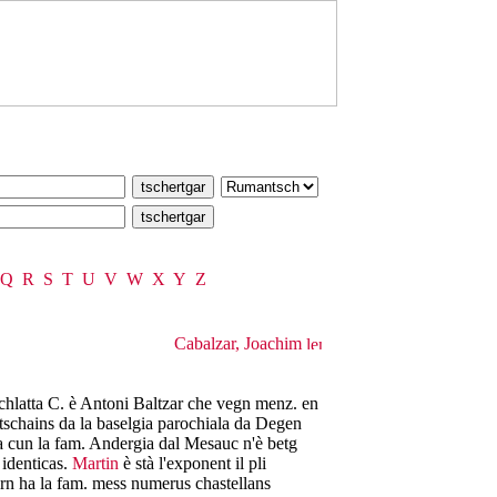
Q
R
S
T
U
V
W
X
Y
Z
Cabalzar, Joachim
chlatta C. è Antoni Baltzar che vegn menz. en
 tschains da la baselgia parochiala da Degen
lla cun la fam. Andergia dal Mesauc n'è betg
 identicas.
Martin
è stà l'exponent il pli
ern ha la fam. mess numerus chastellans