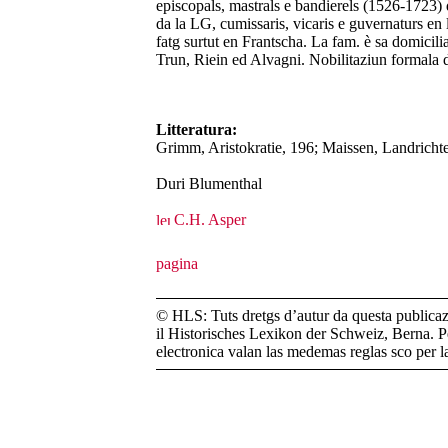
episcopals, mastrals e bandierels (1526-1723)
da la LG, cumissaris, vicaris e guvernaturs en l
fatg surtut en Frantscha. La fam. è sa domicil
Trun, Riein ed Alvagni. Nobilitaziun formala da
Litteratura:
Grimm, Aristokratie, 196; Maissen, Landricht
Duri Blumenthal
C.H. Asper
© HLS: Tuts dretgs d’autur da questa publicazi
il Historisches Lexikon der Schweiz, Berna. Pe
electronica valan las medemas reglas sco per 