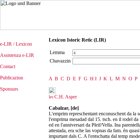
Lexicon Istoric Retic (LIR)
e-LIR / Lexicon
Lemma
Assistenza e-LIR
Chavazzin
Contact
Publicaziun
A
B
C
D
E
F
G
H
I
J
K
L
M
N
O
P
Sponsurs
C.H. Asper
Cabalzar, [de]
L'emprim represchentant enconuschent da la s
l'emprima mesadad dal 15. tsch. en il rodel da
ed en l'anniversari da Pleif/Vella. Ina parente
attestada, era sche las vopnas da fam. èn quasi
impurtant dals C. A l'entschatta dal temp mod