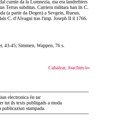
 dal cumin da la Lumnezia, ma era landrehters
as Terras subditas. Carriera militara han ils C.
iada (a partir da Degen) a Sevgein, Rueun,
ls C. d'Alvagni tras l'imp. Joseph II il 1766.
er, 43-45; Simmen, Wappen, 76 s.
Cabalzar, Joachim
un electronica èn tar
r tut ils texts publitgads a moda
la publicaziun stampada.