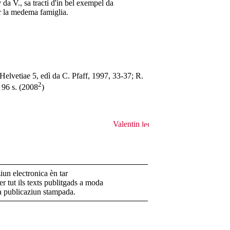
 da V., sa tracti d'in bel exempel da
r la medema famiglia.
elvetiae 5, edì da C. Pfaff, 1997, 33-37; R.
2
 96 s. (2008
)
Valentin
un electronica èn tar
r tut ils texts publitgads a moda
la publicaziun stampada.