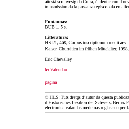
attestà sco uvestg da Cuira, è identic cun il nev
transmissiun da la pussanza episcopala entaife
Funtaunas:
BUB 1, 5 s.
Litteratura:
HS I/1, 469; Corpus inscriptionum medii aevi H
Kaiser, Churrätien im frühen Mittelalter, 1998,
Eric Chevalley
Valendau
© HLS: Tuts dretgs d’autur da questa publicazi
il Historisches Lexikon der Schweiz, Berna. Pe
electronica valan las medemas reglas sco per 