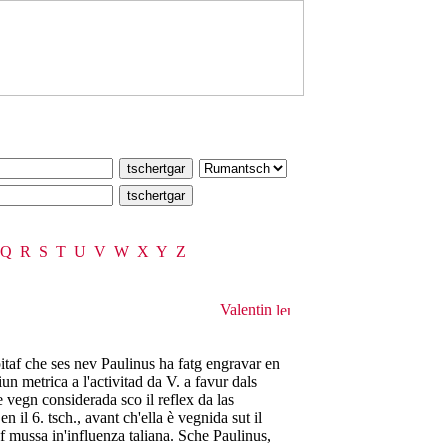
Q
R
S
T
U
V
W
X
Y
Z
Valentin
itaf che ses nev Paulinus ha fatg engravar en
iun metrica a l'activitad da V. a favur dals
 vegn considerada sco il reflex da las
n il 6. tsch., avant ch'ella è vegnida sut il
af mussa in'influenza taliana. Sche Paulinus,