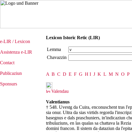
Lexicon Istoric Retic (LIR)
e-LIR / Lexicon
Lemma
Assistenza e-LIR
Chavazzin
Contact
Publicaziun
A
B
C
D
E
F
G
H
I
J
K
L
M
N
O
P
Sponsurs
Valendau
Valentianus
† 548. Uvestg da Cuira, enconuschent tras l'ep
sia onur. Ultra da sias virtids regorda l'inscripz
basegnus e dals praschuniers, in'indicaziun che
tribulaziuns, en las qualas sa chattava la Rezia e
domini francon. Il sistem da dataziun da l'epit