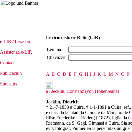
Lexicon Istoric Retic (LIR)
e-LIR / Lexicon
Lemma
Assistenza e-LIR
Chavazzin
Contact
Publicaziun
A
B
C
D
E
F
G
H
I
J
K
L
M
N
O
P
Sponsurs
Jecklin, Constanz (von Hohenrealta)
Jecklin, Dietrich
* 21-7-1833 a Cuira, † 1-1-1891 a Cuira, ref.
e cuss. da la citad da Cuira, e da Maria n. de
Elise Friederike n. Röder († 1872), figlia da
G
Rietmann, da S. Gagl. Gimnasi a Cuira. Sia s
evtl. fotograf. Piunier en la perscrutaziun gris