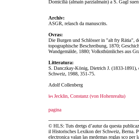
Domicilià (almain parzialmain) a S. Gagl suen
Archiv:
ASGR, relasch da manuscrits.
Ovras:
Die Burgen und Schlösser in "alt fry Rätia", 
topographische Beschreibung, 1870; Geschicht
Wandgemälde, 1880; Volksthümliches aus Gr
Litteratura:
S. Danczkay-König, Dietrich J. (1833-1891),
Schweiz, 1988, 351-75.
Adolf Collenberg
Jecklin, Constanz (von Hohenrealta)
© HLS: Tuts dretgs d’autur da questa publicazi
il Historisches Lexikon der Schweiz, Berna. Pe
electronica valan las medemas reglas sco per 