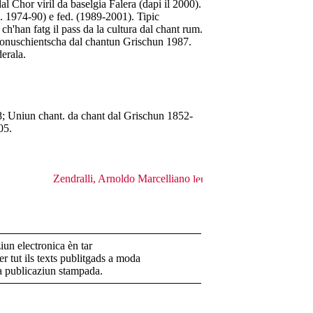
l Chor viril da baselgia Falera (dapi il 2000).
 1974-90) e fed. (1989-2001). Tipic
ch'han fatg il pass da la cultura dal chant rum.
nconuschientscha dal chantun Grischun 1987.
erala.
; Uniun chant. da chant dal Grischun 1852-
05.
Zendralli, Arnoldo Marcelliano
un electronica èn tar
r tut ils texts publitgads a moda
la publicaziun stampada.