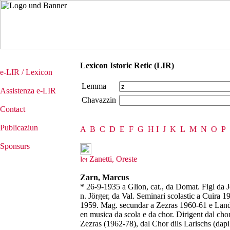
Lexicon Istoric Retic (LIR)
e-LIR / Lexicon
Lemma
Assistenza e-LIR
Chavazzin
Contact
Publicaziun
A
B
C
D
E
F
G
H
I
J
K
L
M
N
O
P
Sponsurs
Zanetti, Oreste
Zarn, Marcus
* 26-9-1935 a Glion, cat., da Domat. Figl da J
n. Jörger, da Val. Seminari scolastic a Cuira 195
1959. Mag. secundar a Zezras 1960-61 e Land
en musica da scola e da chor. Dirigent dal chor
Zezras (1962-78), dal Chor dils Larischs (dapi