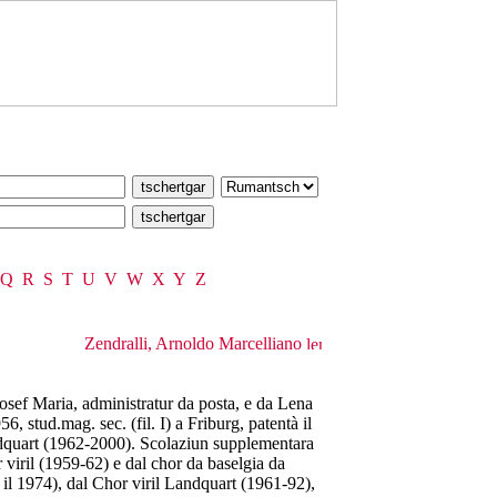
Q
R
S
T
U
V
W
X
Y
Z
Zendralli, Arnoldo Marcelliano
osef Maria, administratur da posta, e da Lena
6, stud.mag. sec. (fil. I) a Friburg, patentà il
quart (1962-2000). Scolaziun supplementara
 viril (1959-62) e dal chor da baselgia da
 il 1974), dal Chor viril Landquart (1961-92),