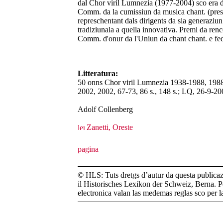
dal Chor viril Lumnezia (1977-2004) sco era da
Comm. da la cumissiun da musica chant. (pres.
represchentant dals dirigents da sia generaziun 
tradiziunala a quella innovativa. Premi da re
Comm. d'onur da l'Uniun da chant chant. e fed
Litteratura:
50 onns Chor viril Lumnezia 1938-1988, 1988
2002, 2002, 67-73, 86 s., 148 s.; LQ, 26-9-20
Adolf Collenberg
Zanetti, Oreste
© HLS: Tuts dretgs d’autur da questa publicazi
il Historisches Lexikon der Schweiz, Berna. Pe
electronica valan las medemas reglas sco per 