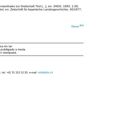
sterthales zur Grafschaft Tirol […], en: JHGG, 1893, 1-28;
l, en: Zeitschrift für bayerische Landesgeschichte, 40/1977,
Danis
ca èn tar
ts publitgads a moda
iun stampada.
 tel. +41 31 313 13 30, e-mail:
info@dhs.ch