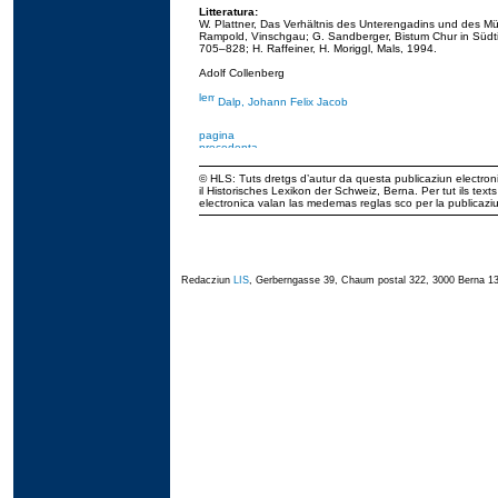
Litteratura:
W. Plattner, Das Verhältnis des Unterengadins und des Mün
Rampold, Vinschgau; G. Sandberger, Bistum Chur in Südtiro
705–828; H. Raffeiner, H. Moriggl, Mals, 1994.
Adolf Collenberg
Dalp, Johann Felix Jacob
© HLS: Tuts dretgs d’autur da questa publicaziun electroni
il Historisches Lexikon der Schweiz, Berna. Per tut ils tex
electronica valan las medemas reglas sco per la publicaz
Redacziun
LIS
, Gerberngasse 39, Chaum postal 322, 3000 Berna 13,