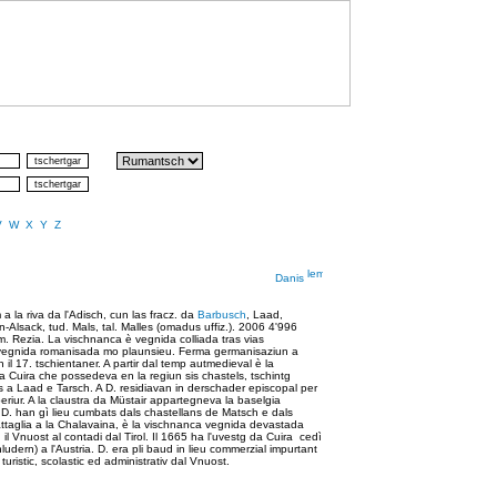
V
W
X
Y
Z
Danis
a la riva da l'Adisch, cun las fracz. da
Barbusch
, Laad,
n-Alsack, tud. Mals, tal. Malles (omadus uffiz.). 2006 4'996
om. Rezia. La vischnanca è vegnida colliada tras vias
a è vegnida romanisada mo plaunsieu. Ferma germanisaziun a
 il 17. tschientaner. A partir dal temp autmedieval è la
 Cuira che possedeva en la regiun sis chastels, tschintg
s a Laad e Tarsch. A D. residiavan in derschader episcopal per
riur. A la claustra da Müstair appartegneva la baselgia
A D. han gì lieu cumbats dals chastellans de Matsch e dals
Battaglia a la Chalavaina, è la vischnanca vegnida devastada
l Vnuost al contadi dal Tirol. Il 1665 ha l'uvestg da Cuira cedì
ludern) a l'Austria. D. era pli baud in lieu commerzial impurtant
uristic, scolastic ed administrativ dal Vnuost.