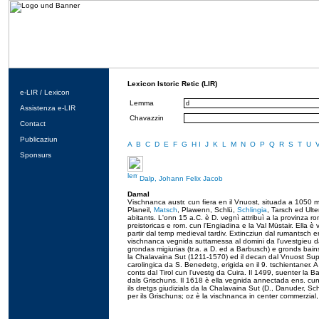
Lexicon Istoric Retic (LIR)
e-LIR / Lexicon
Lemma
Assistenza e-LIR
Chavazzin
Contact
Publicaziun
A
B
C
D
E
F
G
H
I
J
K
L
M
N
O
P
Q
R
S
T
U
Sponsurs
Dalp, Johann Felix Jacob
Damal
Vischnanca austr. cun fiera en il Vnuost, situada a 1050 m 
Planeil,
Matsch
, Plawenn, Schlü,
Schlingia
, Tarsch ed Ulte
abitants. L'onn 15 a.C. è D. vegnì attribuì a la provinza r
preistoricas e rom. cun l'Engiadina e la Val Müstair. Ell
partir dal temp medieval tardiv. Extincziun dal rumantsch en
vischnanca vegnida suttamessa al domini da l'uvestgieu da
grondas migiurias (tr.a. a D. ed a Barbusch) e gronds bain
la Chalavaina Sut (1211-1570) ed il decan dal Vnuost Supe
carolingica da S. Benedetg, erigida en il 9. tschientaner. 
conts dal Tirol cun l'uvestg da Cuira. Il 1499, suenter la 
dals Grischuns. Il 1618 è ella vegnida annectada ens. cun i
ils dretgs giudizials da la Chalavaina Sut (D., Danuder, Sch
per ils Grischuns; oz è la vischnanca in center commerzial, t