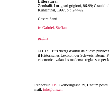
Litteratura:
Zendralli, I magistri grigioni, 86-99; Graubü
Kühlenthal, 1997, o.t. 244-92.
Cesare Santi
Gabriel, Steffan
© HLS: Tuts dretgs d’autur da questa publicazi
il Historisches Lexikon der Schweiz, Berna. Pe
electronica valan las medemas reglas sco per 
Redacziun
LIS
, Gerberngasse 39, Chaum postal 
mail:
info@dhs.ch