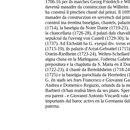
1706-16 per ils marches Georg Friedrich e Wi
daventà manader da construcziun da Wilhelm Fr
ha construì il pitschen chastè dal prinzi. Il 16
manader da construcziun en servetsch dal prinzi
construì ina trentina baselgias, chastels, palaz
(1714), la baselgia da Notre Dame (1719-21), l
la chancellaria (1726-28), il palazi dals chaval
sepulcral da l'uvestg von Castell (1729-30), la
(1737). Ad Eichstätt ha G. exequì div. ovras er
(1715-19), ils palazis d'Arzat-Gebsattel (171
Ostein-Riedheim (1723-24), Welten-Schellard e
atgna chasa en la Marktgasse, l'odierna Gabriel
prepositura e la chaplutta da S. Maria en il 
(1722-23), il chastè da Bertoldsheim (1718-24)
(1725) e la baselgia parochiala da Herrieden (1
G. èn stads ses frars Francesco e Giovanni Ga
Andrea e Domenico Reguzio, oriunds da la m
Barbieri ch'han realisà blers da ses plans. Spe
era parent - e Giovanni Antonio Viscardi vala G
impurtants dal baroc activs en la Germania dal
paterna.