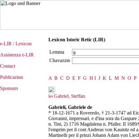
Lexicon Istoric Retic (LIR)
e-LIR / Lexicon
Lemma
Assistenza e-LIR
Chavazzin
Contact
Publicaziun
A
B
C
D
E
F
G
H
I
J
K
L
M
N
O
P
Sponsurs
Gabriel, Steffan
Gabrieli, Gabriele de
* 18-12-1671 a Roveredo, † 21-3-1747 ad Eichs
Giovanni, impressari, e d'ina sora da Gaspare
n. Tini, 2) 1716 Magdalena n. Pfaller. Il 1689/
l'emprim per il cont Andreas von Kaunitz ed a
Martinelli per il prinzi Johann Adam von Liech