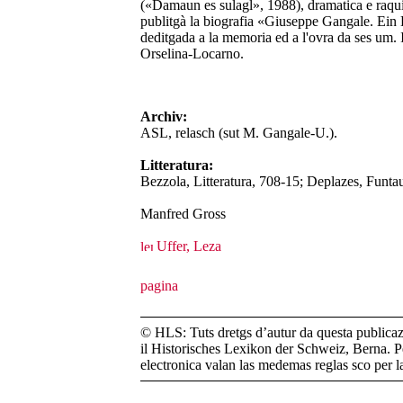
(«Damaun es sulagl», 1988), dramatica e raquin
publitgà la biografia «Giuseppe Gangale. Ein
deditgada a la memoria ed a l'ovra da ses um. 
Orselina-Locarno.
Archiv:
ASL, relasch (sut M. Gangale-U.).
Litteratura:
Bezzola, Litteratura, 708-15; Deplazes, Funta
Manfred Gross
Uffer, Leza
© HLS: Tuts dretgs d’autur da questa publicazi
il Historisches Lexikon der Schweiz, Berna. Pe
electronica valan las medemas reglas sco per 