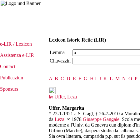
Lexicon Istoric Retic (LIR)
e-LIR / Lexicon
Lemma
Assistenza e-LIR
Chavazzin
Contact
Publicaziun
A
B
C
D
E
F
G
H
I
J
K
L
M
N
O
P
Sponsurs
Uffer, Leza
Uffer, Margarita
* 22-1-1921 a S. Gagl, † 26-7-2010 a Muralto/
da
Leza
. ∞ 1978
Giuseppe Gangale
. Scola me
moderne a l'Univ. da Genevra cun diplom d'in
Urbino (Marche), daspera studis da l'albanais. 
Sia ovra litterara, cumparida p.p. sut ils pseu