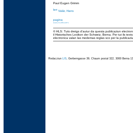
Paul Eugen Grimm
Valär, Hans
© HLS: Tuts dretgs d’autur da questa publicaziun electroni
il Historisches Lexikon der Schweiz, Berna. Per tut ils tex
electronica valan las medemas reglas sco per la publicaz
Redacziun
LIS
, Gerberngasse 39, Chaum postal 322, 3000 Berna 13,