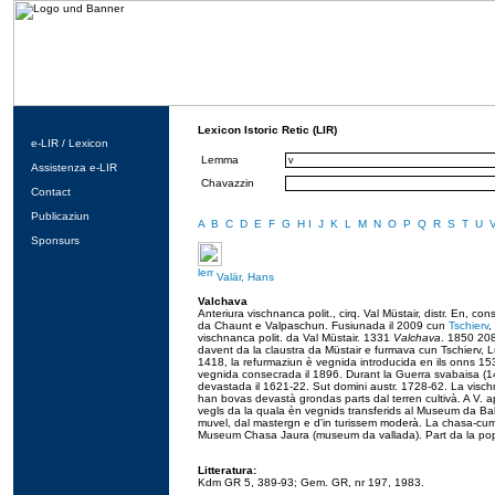
Lexicon Istoric Retic (LIR)
e-LIR / Lexicon
Lemma
Assistenza e-LIR
Chavazzin
Contact
Publicaziun
A
B
C
D
E
F
G
H
I
J
K
L
M
N
O
P
Q
R
S
T
U
Sponsurs
Valär, Hans
Valchava
Anteriura vischnanca polit., cirq. Val Müstair, distr. En, con
da Chaunt e Valpaschun. Fusiunada il 2009 cun
Tschierv
,
vischnanca polit. da Val Müstair. 1331
Valchava
. 1850 208
davent da la claustra da Müstair e furmava cun Tschierv, Lü 
1418, la refurmaziun è vegnida introducida en ils onns 1
vegnida consecrada il 1896. Durant la Guerra svabaisa (1
devastada il 1621-22. Sut domini austr. 1728-62. La visch
han bovas devastà grondas parts dal terren cultivà. A V. a
vegls da la quala èn vegnids transferids al Museum da Ball
muvel, dal mastergn e d'in turissem moderà. La chasa-cumin
Museum Chasa Jaura (museum da vallada). Part da la pop
Litteratura:
Kdm GR 5, 389-93; Gem. GR, nr 197, 1983.