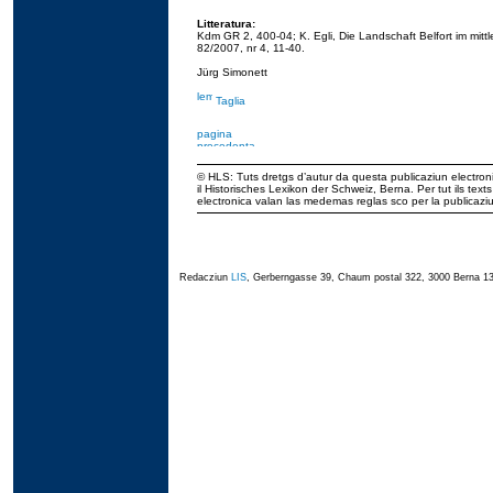
Litteratura:
Kdm GR 2, 400-04; K. Egli, Die Landschaft Belfort im mit
82/2007, nr 4, 11-40.
Jürg Simonett
Taglia
© HLS: Tuts dretgs d’autur da questa publicaziun electroni
il Historisches Lexikon der Schweiz, Berna. Per tut ils tex
electronica valan las medemas reglas sco per la publicaz
Redacziun
LIS
, Gerberngasse 39, Chaum postal 322, 3000 Berna 13,