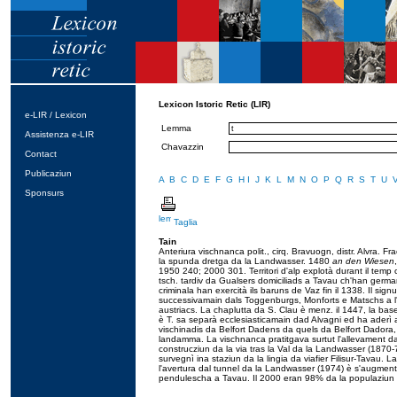
Lexicon Istoric Retic (LIR)
e-LIR / Lexicon
Lemma
Assistenza e-LIR
Chavazzin
Contact
Publicaziun
A
B
C
D
E
F
G
H
I
J
K
L
M
N
O
P
Q
R
S
T
U
Sponsurs
Taglia
Tain
Anteriura vischnanca polit., cirq. Bravuogn, distr. Alvra. F
la spunda dretga da la Landwasser. 1480
an den Wiesen
1950 240; 2000 301. Territori d'alp explotà durant il temp c
tsch. tardiv da Gualsers domiciliads a Tavau ch'han germ
criminala han exercità ils baruns de Vaz fin il 1338. Il sign
successivamain dals Toggenburgs, Monforts e Matschs a l'A
austriacs. La chaplutta da S. Clau è menz. il 1447, la basel
è T. sa separà ecclesiasticamain dad Alvagni ed ha aderì a 
vischinadis da Belfort Dadens da quels da Belfort Dadora, f
landamma. La vischnanca pratitgava surtut l'allevament da
construcziun da la via tras la Val da la Landwasser (1870-73
survegnì ina staziun da la lingia da viafier Filisur-Tavau. 
l'avertura dal tunnel da la Landwasser (1974) è s'augment
pendulescha a Tavau. Il 2000 eran 98% da la populaziun d