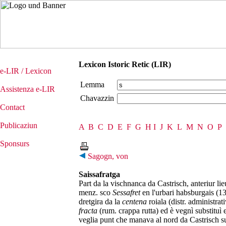
Lexicon Istoric Retic (LIR)
e-LIR / Lexicon
Lemma
Assistenza e-LIR
Chavazzin
Contact
Publicaziun
A
B
C
D
E
F
G
H
I
J
K
L
M
N
O
P
Sponsurs
Sagogn, von
Saissafratga
Part da la vischnanca da Castrisch, anteriur lie
menz. sco
Sessafret
en l'urbari habsburgais (13
dretgira da la
centena
roiala (distr. administrat
fracta
(rum. crappa rutta) ed è vegnì substituì e
veglia punt che manava al nord da Castrisch su