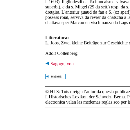
il 1693). Il glindesdi da Tschuncaisma salvavan
superbi), e da s. Mitgel (29 da sett.) resp. da s
dretgira. L'anteriur guaud da fau a S. (oz spar
possess roial, serviva da revier da chatscha a la
chattava sper Marcau en vischinanza da Lags è
Litteratura:
L. Joos, Zwei kleine Beiträge zur Geschichte
Adolf Collenberg
Sagogn, von
© HLS: Tuts dretgs d’autur da questa publicazi
il Historisches Lexikon der Schweiz, Berna. Pe
electronica valan las medemas reglas sco per 