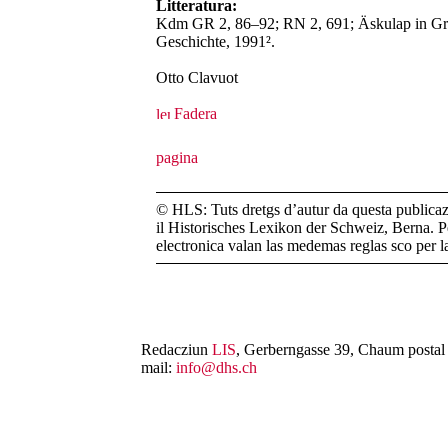
Litteratura:
Kdm GR 2, 86–92; RN 2, 691; Äskulap in Gra
Geschichte, 1991².
Otto Clavuot
Fadera
© HLS: Tuts dretgs d’autur da questa publicazi
il Historisches Lexikon der Schweiz, Berna. Pe
electronica valan las medemas reglas sco per 
Redacziun
LIS
, Gerberngasse 39, Chaum postal 
mail:
info@dhs.ch