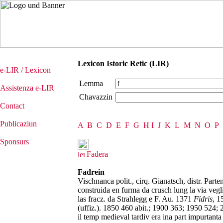
Lexicon Istoric Retic (LIR)
e-LIR / Lexicon
Lemma
Assistenza e-LIR
Chavazzin
Contact
Publicaziun
A
B
C
D
E
F
G
H
I
J
K
L
M
N
O
P
Sponsurs
Fadera
Fadrein
Vischnanca polit., cirq. Gianatsch, distr. Part
construida en furma da crusch lung la via vegli
las fracz. da Strahlegg e F. Au. 1371
Fidris
, 1
(uffiz.). 1850 460 abit.; 1900 363; 1950 524;
il temp medieval tardiv era ina part impurtanta 