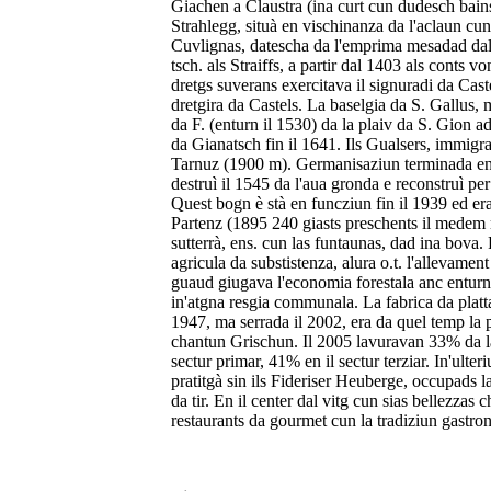
Giachen a Claustra (ina curt cun dudesch bains)
Strahlegg, situà en vischinanza da l'aclaun cu
Cuvlignas, datescha da l'emprima mesadad dal 
tsch. als Straiffs, a partir dal 1403 als conts 
dretgs suverans exercitava il signuradi da Caste
dretgira da Castels. La baselgia da S. Gallus, m
da F. (enturn il 1530) da la plaiv da S. Gion 
da Gianatsch fin il 1641. Ils Gualsers, immigra
Tarnuz (1900 m). Germanisaziun terminada entu
destruì il 1545 da l'aua gronda e reconstruì per
Quest bogn è stà en funcziun fin il 1939 ed era
Partenz (1895 240 giasts preschents il medem 
sutterrà, ens. cun las funtaunas, dad ina bova
agricula da substistenza, alura o.t. l'allevame
guaud giugava l'economia forestala anc enturn 
in'atgna resgia communala. La fabrica da platt
1947, ma serrada il 2002, era da quel temp la p
chantun Grischun. Il 2005 lavuravan 33% da la
sectur primar, 41% en il sectur terziar. In'ulte
pratitgà sin ils Fideriser Heuberge, occupads l
da tir. En il center dal vitg cun sias bellezzas
restaurants da gourmet cun la tradiziun gastr