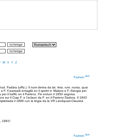
V
W
X
Y
Z
Fadrein
ud. Fadära (uffiz.). Il num deriva da lat.
feta
, rum. nursa, quai
 F. Il passadi entaglià en il spelm tr. Malans e F.-Sievgia per
r il traffic en il Partenz. Fin enturn il 1850 vegniva
sur il Crap F. e l'aclaun da F. en il Partenz Dadora. Il 1843
umplettada il 1889 cun la lingia da la VR Landquart-Claustra.
, 1991².
Fadrein