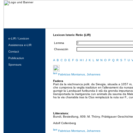
Lexicon Istoric Retic (LIR)
e-LIR / Lexicon
Lemma
Assistenza e-LIR
Chavazzin
Contact
Publicaziun
A
B
C
D
E
F
G
H
I
J
K
L
M
N
O
P
Q
R
S
T
U
Sponsurs
Fabricius Montanus, Johannes
Fadera
Part da la vischnanca polit. da Sievgia, situada a 1057 m, t
che cumprova la veglia tradiziun en l'allevament da nursas a
guntgir la Landquart furibunda è stà da gronda impurtanza pe
transportada la martganzia cun animals da sauma da Malans 
ha la via charrabla tras la Clus remplazzà la ruta sur F., c
Litteratura:
Bundi, Besiedlung, 609; M. Thöny, Prättigauer Geschichte
Adolf Collenberg
Fabricius Montanus, Johannes