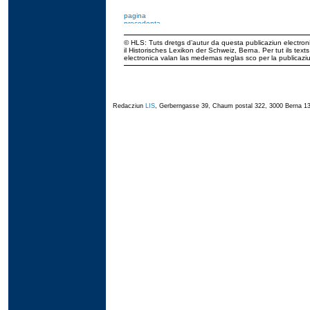
© HLS: Tuts dretgs d’autur da questa publicaziun electroni
il Historisches Lexikon der Schweiz, Berna. Per tut ils tex
electronica valan las medemas reglas sco per la publicaz
Redacziun
LIS
, Gerberngasse 39, Chaum postal 322, 3000 Berna 13,