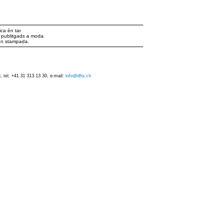
ca èn tar
ts publitgads a moda
iun stampada.
 tel. +41 31 313 13 30, e-mail:
info@dhs.ch