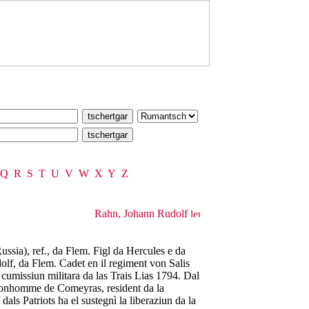
Q
R
S
T
U
V
W
X
Y
Z
Rahn, Johann Rudolf
sia), ref., da Flem. Figl da Hercules e da
olf, da Flem. Cadet en il regiment von Salis
 cumissiun militara da las Trais Lias 1794. Dal
 Bonhomme de Comeyras, resident da la
dals Patriots ha el sustegnì la liberaziun da la