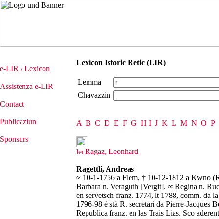
Lexicon Istoric Retic (LIR)
e-LIR / Lexicon
Lemma
Assistenza e-LIR
Chavazzin
Contact
Publicaziun
A
B
C
D
E
F
G
H
I
J
K
L
M
N
O
P
Sponsurs
Ragaz, Leonhard
Ragettli, Andreas
≈ 10-1-1756 a Flem, † 10-12-1812 a Kwno (Rus
Barbara n. Veraguth [Vergit]. ∞ Regina n. Rud
en servetsch franz. 1774, lt 1788, comm. da la
1796-98 è stà R. secretari da Pierre-Jacques
Republica franz. en las Trais Lias. Sco aderent 