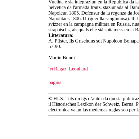
Vuclina e sia integraziun en la Republica da la
helvetica da l'armada franz. staziunada al Danu
Napoleun 1805. Defensur da la regenza da Jos
Napolitans 1806-11 (guerilla sanguinusa). Il 
svizzer en la campagna militara en Russia, nua
strapatschs, als quals el è stà suttamess en la B
Litteratura:
A. Pfister, Ils Grischuns sut Napoleon Bonapa
57-90.
Martin Bundi
Ragaz, Leonhard
© HLS: Tuts dretgs d’autur da questa publicazi
il Historisches Lexikon der Schweiz, Berna. Pe
electronica valan las medemas reglas sco per 