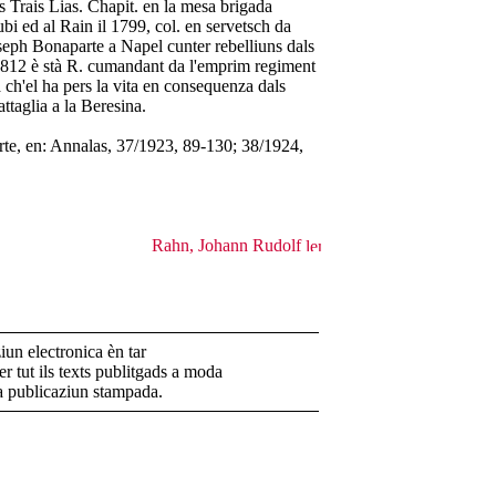
s Trais Lias. Chapit. en la mesa brigada
bi ed al Rain il 1799, col. en servetsch da
eph Bonaparte a Napel cunter rebelliuns dals
1812 è stà R. cumandant da l'emprim regiment
 ch'el ha pers la vita en consequenza dals
attaglia a la Beresina.
rte, en: Annalas, 37/1923, 89-130; 38/1924,
Rahn, Johann Rudolf
un electronica èn tar
r tut ils texts publitgads a moda
la publicaziun stampada.