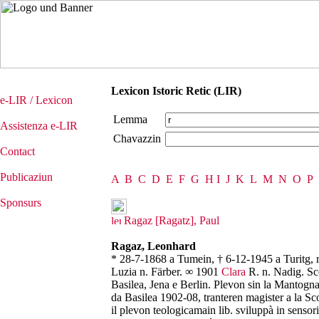
Lexicon Istoric Retic (LIR)
e-LIR / Lexicon
Lemma
Assistenza e-LIR
Chavazzin
Contact
Publicaziun
A
B
C
D
E
F
G
H
I
J
K
L
M
N
O
P
Sponsurs
Ragaz [Ragatz], Paul
Ragaz, Leonhard
* 28-7-1868 a Tumein, † 6-12-1945 a Turitg, r
Luzia n. Färber. ∞ 1901
Clara
R. n. Nadig. Sco
Basilea, Jena e Berlin. Plevon sin la Mantog
da Basilea 1902-08, tranteren magister a la Sc
il plevon teologicamain lib. sviluppà in sensor