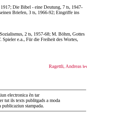
917; Die Bibel - eine Deutung, 7 ts, 1947-
inen Briefen, 3 ts, 1966-92; Eingriffe ins
 Sozialismus, 2 ts, 1957-68; M. Böhm, Gottes
pieler e.a., Für die Freiheit des Wortes,
Ragettli, Andreas
un electronica èn tar
r tut ils texts publitgads a moda
la publicaziun stampada.