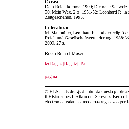
Ovras:
Dein Reich komme, 1909; Die neue Schweiz, 1
50; Mein Weg, 2 ts, 1951-52; Leonhard R. in se
Zeitgeschehen, 1995.
Litteratura:
M. Mattmüller, Leonhard R. und der religiöse
Reich und Gesellschaftsveränderung, 1988; W. S
2009, 27 s.
Ruedi Brassel-Moser
Ragaz [Ragatz], Paul
© HLS: Tuts dretgs d’autur da questa publicazi
il Historisches Lexikon der Schweiz, Berna. Pe
electronica valan las medemas reglas sco per 