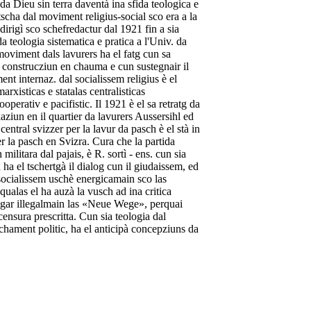
a Dieu sin terra daventà ina sfida teologica e
ntscha dal moviment religius-social sco era a la
irigì sco schefredactur dal 1921 fin a sia
da teologia sistematica e pratica a l'Univ. da
 moviment dals lavurers ha el fatg cun sa
da construcziun en chauma e cun sustegnair il
t internaz. dal socialissem religius è el
rxisticas e statalas centralisticas
operativ e pacifistic. Il 1921 è el sa retratg da
laziun en il quartier da lavurers Aussersihl ed
central svizzer per la lavur da pasch è el stà in
r la pasch en Svizra. Cura che la partida
ilitara dal pajais, è R. sortì - ens. cun sia
ha el tschertgà il dialog cun il giudaissem, ed
lsocialissem uschè energicamain sco las
qualas el ha auzà la vusch ad ina critica
itgar illegalmain las «Neue Wege», perquai
censura prescritta. Cun sia teologia dal
ament politic, ha el anticipà concepziuns da