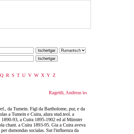
Q
R
S
T
U
V
W
X
Y
Z
Ragettli, Andreas
ef., da Tumein. Figl da Bartholome, pur, e da
las a Tumein e Cuira, alura stud.teol. a
na 1890-93, a Cuira 1895-1902 ed al Münster
ola chant. a Cuira 1893-95. Gia a Cuira aveva
i per dumondas socialas. Sut l'influenza da