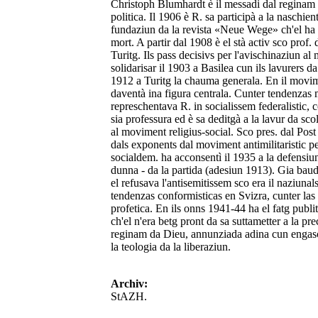
Christoph Blumhardt è il messadi dal reginam d
politica. Il 1906 è R. sa participà a la naschie
fundaziun da la revista «Neue Wege» ch'el ha d
mort. A partir dal 1908 è el stà activ sco prof. 
Turitg. Ils pass decisivs per l'avischinaziun al
solidarisar il 1903 a Basilea cun ils lavurers 
1912 a Turitg la chauma generala. En il movimen
daventà ina figura centrala. Cunter tendenzas ma
represchentava R. in socialissem federalistic, co
sia professura ed è sa deditgà a la lavur da sco
al moviment religius-social. Sco pres. dal Post 
dals exponents dal moviment antimilitaristic pe
socialdem. ha acconsentì il 1935 a la defensiun m
dunna - da la partida (adesiun 1913). Gia baud 
el refusava l'antisemitissem sco era il naziuna
tendenzas conformisticas en Svizra, cunter las 
profetica. En ils onns 1941-44 ha el fatg publ
ch'el n'era betg pront da sa suttametter a la pre
reginam da Dieu, annunziada adina cun engasch
la teologia da la liberaziun.
Archiv:
StAZH.