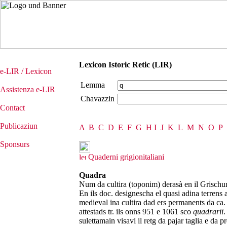
Lexicon Istoric Retic (LIR)
e-LIR / Lexicon
Lemma
Assistenza e-LIR
Chavazzin
Contact
Publicaziun
A
B
C
D
E
F
G
H
I
J
K
L
M
N
O
P
Sponsurs
Quaderni grigionitaliani
Quadra
Num da cultira (toponim) derasà en il Grischun
En ils doc. designescha el quasi adina terrens 
medieval ina cultira dad ers permanents da ca. 5
attestads tr. ils onns 951 e 1061 sco
quadrarii
.
sulettamain visavi il retg da pajar taglia e da p