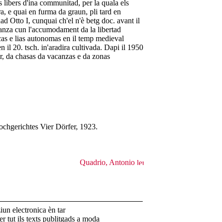
 libers d'ina communitad, per la quala els
ra, e quai en furma da graun, pli tard en
ad Otto I, cunquai ch'el n'è betg doc. avant il
anza cun l'accumodament da la libertad
cas e lias autonomas en il temp medieval
n il 20. tsch. in'aradira cultivada. Dapi il 1950
ar, da chasas da vacanzas e da zonas
chgerichtes Vier Dörfer, 1923.
Quadrio, Antonio
un electronica èn tar
r tut ils texts publitgads a moda