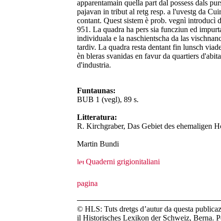
apparentamain quella part dal possess dals purs
pajavan in tribut al retg resp. a l'uvestg da Cui
contant. Quest sistem è prob. vegnì introducì d
951. La quadra ha pers sia funcziun ed impurt
individuala e la naschientscha da las vischnan
tardiv. La quadra resta dentant fin lunsch viade
èn bleras svanidas en favur da quartiers d'abit
d'industria.
Funtaunas:
BUB 1 (vegl), 89 s.
Litteratura:
R. Kirchgraber, Das Gebiet des ehemaligen Ho
Martin Bundi
Quaderni grigionitaliani
© HLS: Tuts dretgs d’autur da questa publicazi
il Historisches Lexikon der Schweiz, Berna. Pe