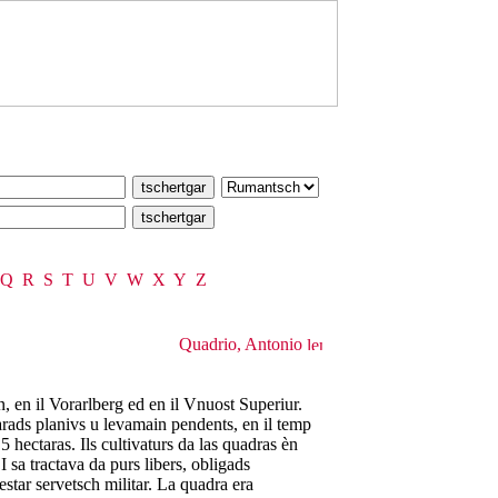
Q
R
S
T
U
V
W
X
Y
Z
Quadrio, Antonio
, en il Vorarlberg ed en il Vnuost Superiur.
arads planivs u levamain pendents, en il temp
 hectaras. Ils cultivaturs da las quadras èn
 I sa tractava da purs libers, obligads
restar servetsch militar. La quadra era