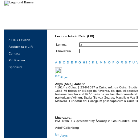
Lexicon Istoric Retic (LIR)
e-LIR / Lexicon
Lemma
Assistenza e-LIR
Chavazzin
Contact
Publicaziun
A
B
C
D
E
F
G
H
I
J
K
L
M
N
O
P
Q
R
S
T
U
Sponsurs
Abys
Abys [Abis], Johann
* 1614 a Cuira, † 23-8-1697 a Cuira, ref., da Cuira. Studi
1646-76 fisicus en il Bogn da Faveras, dal qual el descriva 
testamentescha el il 1677 parts da sia facultad considerabl
pariteticas d'Almen, Stalla (Beiva), Zezras, Mastrils e Vaz Su
Maiavilla. Fundatur dal Collegium philosophicum a Cuira 1
Litteratura:
BM, 1856, 1-7 (testaments); Äskulap in Graubünden, 158,
Adolf Collenberg
Abys