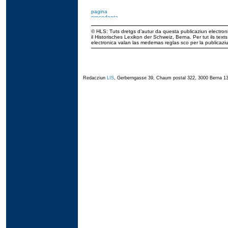
© HLS: Tuts dretgs d’autur da questa publicaziun electroni
il Historisches Lexikon der Schweiz, Berna. Per tut ils tex
electronica valan las medemas reglas sco per la publicaz
Redacziun
LIS
, Gerberngasse 39, Chaum postal 322, 3000 Berna 13,