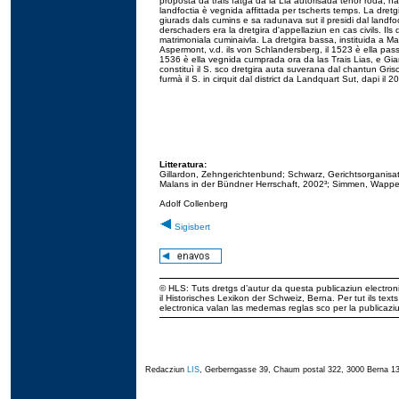
proposta da trais fatga da la Lia autorisada tenor roda, n
landfoctia è vegnida affittada per tscherts temps. La dre
giurads dals cumins e sa radunava sut il presidi dal landfo
derschaders era la dretgira d'appellaziun en cas civils. Il
matrimoniala cuminaivla. La dretgira bassa, instituida a M
Aspermont, v.d. ils von Schlandersberg, il 1523 è ella pas
1536 è ella vegnida cumprada ora da las Trais Lias, e Gia
constituì il S. sco dretgira auta suverana dal chantun Gris
furmà il S. in cirquit dal district da Landquart Sut, dapi il 2
Litteratura:
Gillardon, Zehngerichtenbund; Schwarz, Gerichtsorganisat
Malans in der Bündner Herrschaft, 2002³; Simmen, Wappe
Adolf Collenberg
Sigisbert
© HLS: Tuts dretgs d’autur da questa publicaziun electroni
il Historisches Lexikon der Schweiz, Berna. Per tut ils tex
electronica valan las medemas reglas sco per la publicaz
Redacziun
LIS
, Gerberngasse 39, Chaum postal 322, 3000 Berna 13,