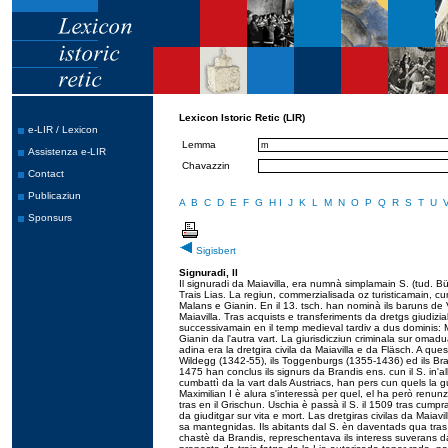
Lexicon Istoric Retic (LIR)
e-LIR / Lexicon
Lemma
Assistenza e-LIR
Chavazzin
Contact
Publicaziun
A
B
C
D
E
F
G
H
I
J
K
L
M
N
O
P
Q
R
S
T
U
Sponsurs
Sigisbert
Signuradi, Il
Il signuradi da Maiavilla, era numnà simplamain S. (tud. Bü
Trais Lias. La regiun, commerzialisada oz turisticamain, cu
Malans e Gianin. En il 13. tsch. han nominà ils baruns de V
Maiavilla. Tras acquists e transferiments da dretgs giudizial
successivamain en il temp medieval tardiv a dus dominis: 
Gianin da l'autra vart. La giurisdicziun criminala sur omad
adina era la dretgira civila da Maiavilla e da Fläsch. A que
Wildegg (1342-55), ils Toggenburgs (1355-1436) ed ils Bran
1475 han conclus ils signurs da Brandis ens. cun il S. in'a
cumbattì da la vart dals Austriacs, han pers cun quels la 
Maximilian I è alura s'interessà per quel, el ha però renu
tras en il Grischun. Uschia è passà il S. il 1509 tras cumpra
da giuditgar sur vita e mort. Las dretgiras civilas da Maia
sa mantegnidas. Ils abitants dal S. èn daventads qua tras si
chastè da Brandis, represchentava ils interess suverans da