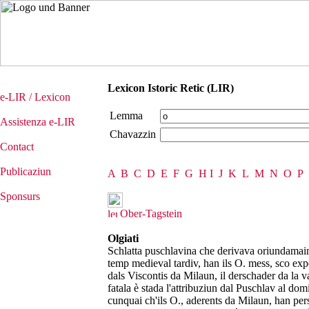
Lexicon Istoric Retic (LIR)
e-LIR / Lexicon
Lemma
Assistenza e-LIR
Chavazzin
Contact
Publicaziun
A
B
C
D
E
F
G
H
I
J
K
L
M
N
O
P
Sponsurs
Ober-Tagstein
Olgiati
Schlatta puschlavina che derivava oriundamain
temp medieval tardiv, han ils O. mess, sco exp
dals Viscontis da Milaun, il derschader da la v
fatala è stada l'attribuziun dal Puschlav al dom
cunquai ch'ils O., aderents da Milaun, han per