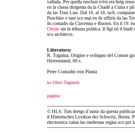
vallada. Per quella raschun n'èsi era betg reussì
en la classa dirigenta da la Chadè a Cuira e pli
da las Trais Lias. Dal 16. al 18. tsch. cumpara
Puschlav e tant sco mai en ils uffizis da las Te
ils contadis da Clavenna e Buorm. En il 19. ts
Oreste
sin la tribuna politica. Il figl ed il biad
sco architects.
Litteratura:
R. Tognina, Origine e sviluppo del Comun gra
Herrenstand, 69 s.
Peter Conradin von Planta
Ober-Tagstein
© HLS: Tuts dretgs d’autur da questa publicazi
il Historisches Lexikon der Schweiz, Berna. Pe
electronica valan las medemas reglas sco per 