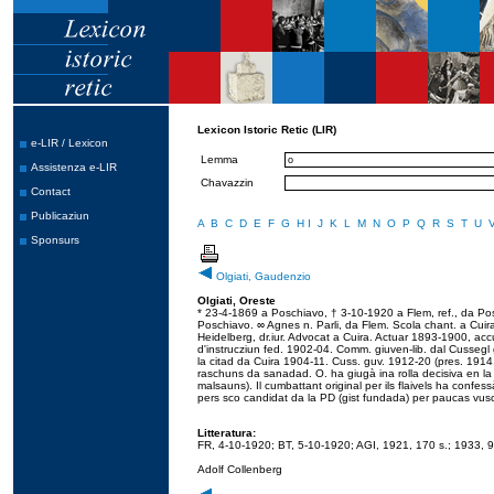
Lexicon Istoric Retic (LIR)
e-LIR / Lexicon
Lemma
Assistenza e-LIR
Chavazzin
Contact
Publicaziun
A
B
C
D
E
F
G
H
I
J
K
L
M
N
O
P
Q
R
S
T
U
Sponsurs
Olgiati, Gaudenzio
Olgiati, Oreste
* 23-4-1869 a Poschiavo, † 3-10-1920 a Flem, ref., da Pos
Poschiavo. ∞ Agnes n. Parli, da Flem. Scola chant. a Cui
Heidelberg, dr.iur. Advocat a Cuira. Actuar 1893-1900, accus
d'instrucziun fed. 1902-04. Comm. giuven-lib. dal Cussegl g
la citad da Cuira 1904-11. Cuss. guv. 1912-20 (pres. 1914,
raschuns da sanadad. O. ha giugà ina rolla decisiva en la
malsauns). Il cumbattant original per ils flaivels ha confessà
pers sco candidat da la PD (gist fundada) per paucas vusc
Litteratura:
FR, 4-10-1920; BT, 5-10-1920; AGI, 1921, 170 s.; 1933, 9
Adolf Collenberg