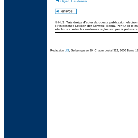
Olgiati, Gaudenzio
© HLS: Tuts dretgs d’autur da questa publicaziun electroni
il Historisches Lexikon der Schweiz, Berna. Per tut ils tex
electronica valan las medemas reglas sco per la publicaz
Redacziun
LIS
, Gerberngasse 39, Chaum postal 322, 3000 Berna 13,