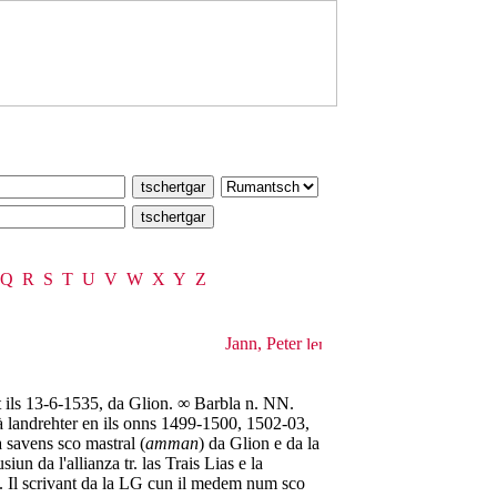
Q
R
S
T
U
V
W
X
Y
Z
Jann, Peter
 ils 13-6-1535, da Glion. ∞ Barbla n. NN.
stà landrehter en ils onns 1499-1500, 1502-03,
 savens sco mastral (
amman
) da Glion e da la
iun da l'allianza tr. las Trais Lias e la
5. Il scrivant da la LG cun il medem num sco