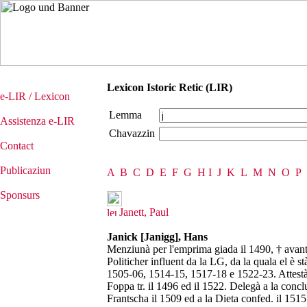
Lexicon Istoric Retic (LIR)
e-LIR / Lexicon
Lemma
Assistenza e-LIR
Chavazzin
Contact
Publicaziun
A
B
C
D
E
F
G
H
I
J
K
L
M
N
O
P
Sponsurs
Janett, Paul
Janick [Janigg], Hans
Menziunà per l'emprima giada il 1490, † avant
Politicher influent da la LG, da la quala el è 
1505-06, 1514-15, 1517-18 e 1522-23. Attestà
Foppa tr. il 1496 ed il 1522. Delegà a la conclus
Frantscha il 1509 ed a la Dieta confed. il 151