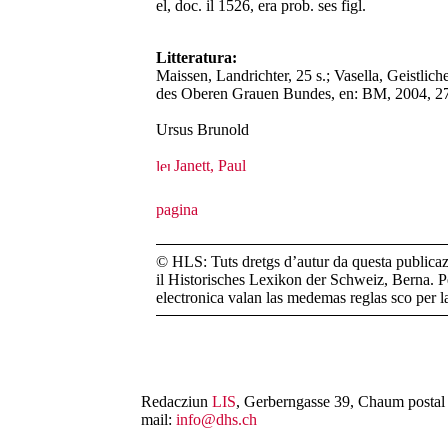
el, doc. il 1526, era prob. ses figl.
Litteratura:
Maissen, Landrichter, 25 s.; Vasella, Geistli
des Oberen Grauen Bundes, en: BM, 2004, 2
Ursus Brunold
Janett, Paul
© HLS: Tuts dretgs d’autur da questa publicazi
il Historisches Lexikon der Schweiz, Berna. Pe
electronica valan las medemas reglas sco per 
Redacziun
LIS
, Gerberngasse 39, Chaum postal 
mail:
info@dhs.ch