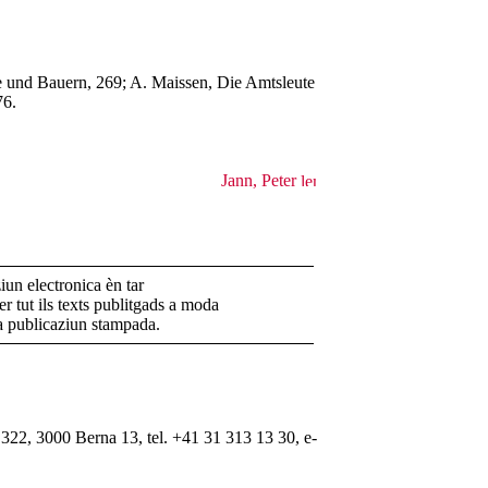
che und Bauern, 269; A. Maissen, Die Amtsleute
76.
Jann, Peter
un electronica èn tar
r tut ils texts publitgads a moda
la publicaziun stampada.
322, 3000 Berna 13, tel. +41 31 313 13 30, e-