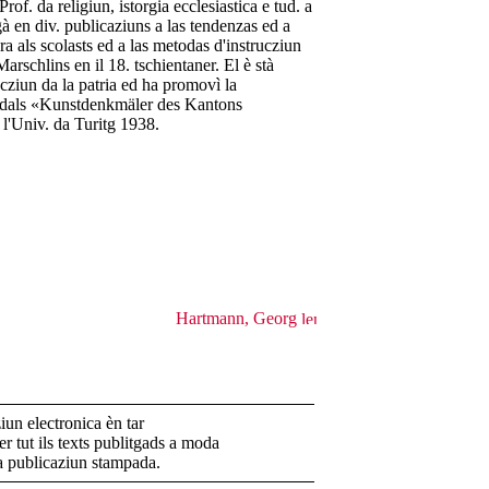
f. da religiun, istorgia ecclesiastica e tud. a
à en div. publicaziuns a las tendenzas ed a
a als scolasts ed a las metodas d'instrucziun
arschlins en il 18. tschientaner. El è stà
cziun da la patria ed ha promovì la
un dals «Kunstdenkmäler des Kantons
l'Univ. da Turitg 1938.
.
Hartmann, Georg
un electronica èn tar
r tut ils texts publitgads a moda
la publicaziun stampada.