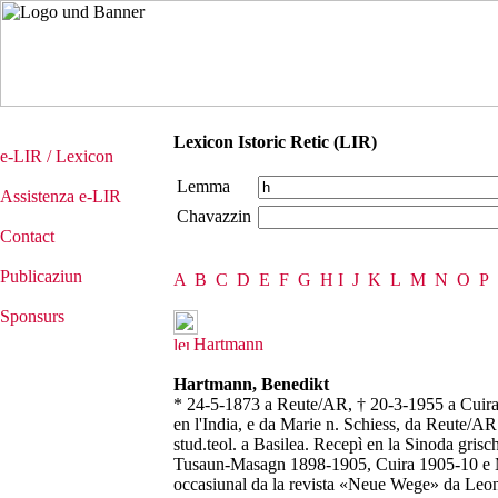
Lexicon Istoric Retic (LIR)
e-LIR / Lexicon
Lemma
Assistenza e-LIR
Chavazzin
Contact
Publicaziun
A
B
C
D
E
F
G
H
I
J
K
L
M
N
O
P
Sponsurs
Hartmann
Hartmann, Benedikt
* 24-5-1873 a Reute/AR, † 20-3-1955 a Cuira, 
en l'India, e da Marie n. Schiess, da Reute/A
stud.teol. a Basilea. Recepì en la Sinoda gri
Tusaun-Masagn 1898-1905, Cuira 1905-10 e M
occasiunal da la revista «Neue Wege» da Leonh