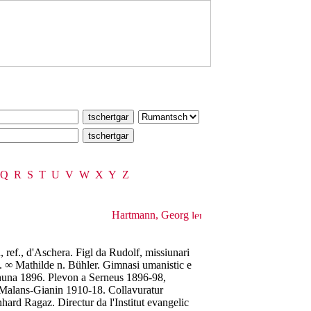
Q
R
S
T
U
V
W
X
Y
Z
Hartmann, Georg
ref., d'Aschera. Figl da Rudolf, missiunari
R. ∞ Mathilde n. Bühler. Gimnasi umanistic e
schuna 1896. Plevon a Serneus 1896-98,
alans-Gianin 1910-18. Collavuratur
ard Ragaz. Directur da l'Institut evangelic