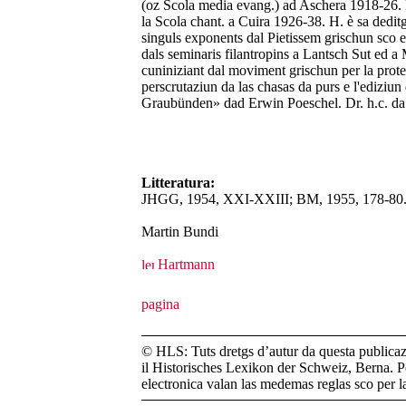
(oz Scola media evang.) ad Aschera 1918-26. Pro
la Scola chant. a Cuira 1926-38. H. è sa deditg
singuls exponents dal Pietissem grischun sco er
dals seminaris filantropins a Lantsch Sut ed a M
cuniniziant dal moviment grischun per la prote
perscrutaziun da las chasas da purs e l'edizi
Graubünden» dad Erwin Poeschel. Dr. h.c. da 
Litteratura:
JHGG, 1954, XXI-XXIII; BM, 1955, 178-80
Martin Bundi
Hartmann
© HLS: Tuts dretgs d’autur da questa publicazi
il Historisches Lexikon der Schweiz, Berna. Pe
electronica valan las medemas reglas sco per 