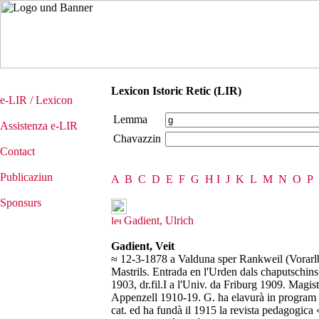
Lexicon Istoric Retic (LIR)
e-LIR / Lexicon
Lemma
Assistenza e-LIR
Chavazzin
Contact
Publicaziun
A
B
C
D
E
F
G
H
I
J
K
L
M
N
O
P
Sponsurs
Gadient, Ulrich
Gadient, Veit
≈ 12-3-1878 a Valduna sper Rankweil (Vorarlb
Mastrils. Entrada en l'Urden dals chaputschin
1903, dr.fil.I a l'Univ. da Friburg 1909. Magis
Appenzell 1910-19. G. ha elavurà in program d
cat. ed ha fundà il 1915 la revista pedagogic