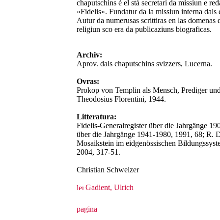
chaputschins è el stà secretari da missiun e red
«Fidelis». Fundatur da la missiun interna dals 
Autur da numerusas scrittiras en las domenas d
religiun sco era da publicaziuns biograficas.
Archiv:
Aprov. dals chaputschins svizzers, Lucerna.
Ovras:
Prokop von Templin als Mensch, Prediger und 
Theodosius Florentini, 1944.
Litteratura:
Fidelis-Generalregister über die Jahrgänge 190
über die Jahrgänge 1941-1980, 1991, 68; R.
Mosaikstein im eidgenössischen Bildungssyst
2004, 317-51.
Christian Schweizer
Gadient, Ulrich