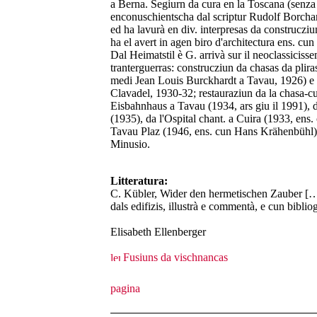
a Berna. Segiurn da cura en la Toscana (senza
enconuschientscha dal scriptur Rudolf Borchar
ed ha lavurà en div. interpresas da construcziun 
ha el avert in agen biro d'architectura ens. 
Dal Heimatstil è G. arrivà sur il neoclassicis
tranterguerras: construcziun da chasas da plira
medi Jean Louis Burckhardt a Tavau, 1926) e d
Clavadel, 1930-32; restauraziun da la chasa-c
Eisbahnhaus a Tavau (1934, ars giu il 1991), 
(1935), da l'Ospital chant. a Cuira (1933, ens
Tavau Plaz (1946, ens. cun Hans Krähenbühl). 
Minusio.
Litteratura:
C. Kübler, Wider den hermetischen Zauber […
dals edifizis, illustrà e commentà, e cun bibli
Elisabeth Ellenberger
Fusiuns da vischnancas