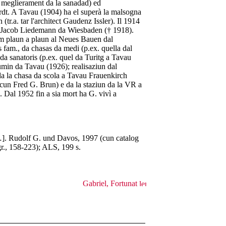
 meglierament da la sanadad) ed
dt. A Tavau (1904) ha el superà la malsogna
(tr.a. tar l'architect Gaudenz Issler). Il 1914
cun Jacob Liedemann da Wiesbaden († 1918).
sem plaun a plaun al Neues Bauen dal
s fam., da chasas da medi (p.ex. quella dal
a sanatoris (p.ex. quel da Turitg a Tavau
umin da Tavau (1926); realisaziun dal
da la chasa da scola a Tavau Frauenkirch
. cun Fred G. Brun) e da la staziun da la VR a
Dal 1952 fin a sia mort ha G. vivì a
]. Rudolf G. und Davos, 1997 (cun catalog
ogr., 158-223); ALS, 199 s.
Gabriel, Fortunat