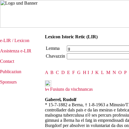
Lexicon Istoric Retic (LIR)
e-LIR / Lexicon
Lemma
Assistenza e-LIR
Chavazzin
Contact
Publicaziun
A
B
C
D
E
F
G
H
I
J
K
L
M
N
O
P
Sponsurs
Fusiuns da vischnancas
Gaberel, Rudolf
* 15-7-1882 a Berna, † 1-8-1963 a Minusio/TI,
controllader dals pais e da las mesiras e fabric
malsogna tuberculusa n'è ses percurs professiuna
gimnasi a Berna ha el fatg in emprendissadi da
Burgdorf per absolver in voluntariat da dus onn