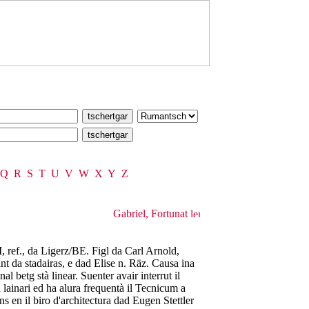
Q
R
S
T
U
V
W
X
Y
Z
Gabriel, Fortunat
 ref., da Ligerz/BE. Figl da Carl Arnold,
ant da stadairas, e dad Elise n. Räz. Causa ina
l betg stà linear. Suenter avair interrut il
 lainari ed ha alura frequentà il Tecnicum a
s en il biro d'architectura dad Eugen Stettler