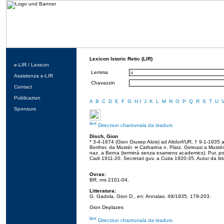
Lexicon Istoric Retic (LIR)
e-LIR / Lexicon
Lemma
Assistenza e-LIR
Chavazzin
Contact
Publicaziun
A
B
C
D
E
F
G
H
I
J
K
L
M
N
O
P
Q
R
S
T
U
Sponsurs
Direcziun chantunala da tiradurs
Disch, Gion
* 3-4-1874 (Gion Giusep Alois) ad Altdorf/UR, † 9-1-1935 a 
Berther, da Mustér. ∞ Catharina n. Platz. Gimnasi a Must
naz. a Berna (terminà senza examens academics). Pur, po
Cadi 1911-20. Secretari guv. a Cuira 1920-35. Autur da liri
Ovras:
BR, nrs 2101-04.
Litteratura:
G. Gadola, Gion D., en: Annalas, 49/1935, 179-203.
Gion Deplazes
Direcziun chantunala da tiradurs