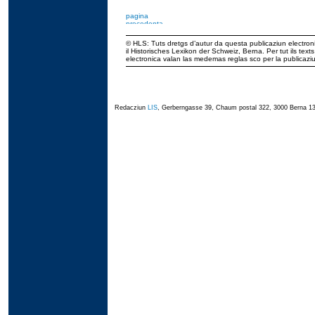
© HLS: Tuts dretgs d’autur da questa publicaziun electroni
il Historisches Lexikon der Schweiz, Berna. Per tut ils tex
electronica valan las medemas reglas sco per la publicaz
Redacziun
LIS
, Gerberngasse 39, Chaum postal 322, 3000 Berna 13,