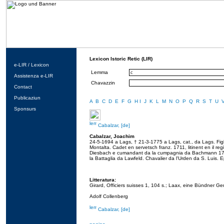
Lexicon Istoric Retic (LIR)
e-LIR / Lexicon
Lemma
Assistenza e-LIR
Chavazzin
Contact
Publicaziun
A
B
C
D
E
F
G
H
I
J
K
L
M
N
O
P
Q
R
S
T
U
Sponsurs
Cabalzar, [de]
Cabalzar, Joachim
24-5-1694 a Lags, † 21-3-1775 a Lags, cat., da Lags. Fig
Montalta. Cadet en servetsch franz. 1711, litinent en il r
Diesbach e cumandant da la cumpagnia da Bachmann 1742,
la Battaglia da Lawfeld. Chavalier da l'Urden da S. Luis. E
Litteratura:
Girard, Officiers suisses 1, 104 s.; Laax, eine Bündner G
Adolf Collenberg
Cabalzar, [de]