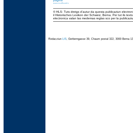
© HLS: Tuts dretgs d’autur da questa publicaziun electroni
il Historisches Lexikon der Schweiz, Berna. Per tut ils tex
electronica valan las medemas reglas sco per la publicaz
Redacziun
LIS
, Gerberngasse 39, Chaum postal 322, 3000 Berna 13,