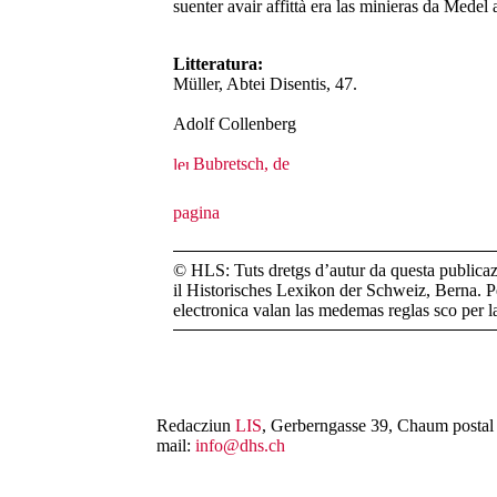
suenter avair affittà era las minieras da Medel 
Litteratura:
Müller, Abtei Disentis, 47.
Adolf Collenberg
Bubretsch, de
© HLS: Tuts dretgs d’autur da questa publicazi
il Historisches Lexikon der Schweiz, Berna. Pe
electronica valan las medemas reglas sco per 
Redacziun
LIS
, Gerberngasse 39, Chaum postal 
mail:
info@dhs.ch