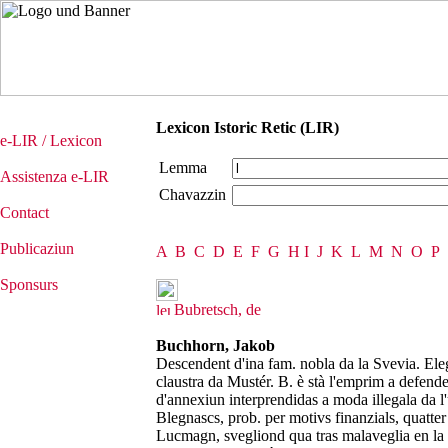
Lexicon Istoric Retic (LIR)
e-LIR / Lexicon
Lemma
Assistenza e-LIR
Chavazzin
Contact
Publicaziun
A
B
C
D
E
F
G
H
I
J
K
L
M
N
O
P
Sponsurs
Bubretsch, de
Buchhorn, Jakob
Descendent d'ina fam. nobla da la Svevia. Elegì
claustra da Mustér. B. è stà l'emprim a defender
d'annexiun interprendidas a moda illegala da l'
Blegnascs, prob. per motivs finanzials, quatter 
Lucmagn, svegliond qua tras malaveglia en la C