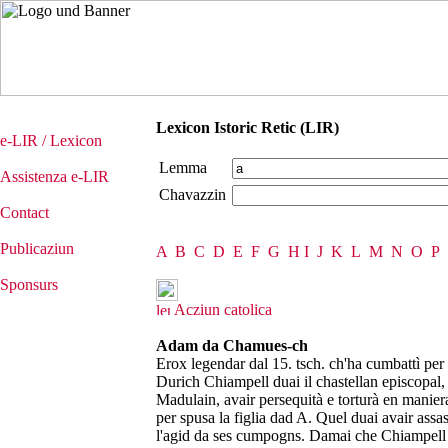
Lexicon Istoric Retic (LIR)
e-LIR / Lexicon
Lemma
Assistenza e-LIR
Chavazzin
Contact
Publicaziun
A
B
C
D
E
F
G
H
I
J
K
L
M
N
O
P
Sponsurs
Acziun catolica
Adam da Chamues-ch
Erox legendar dal 15. tsch. ch'ha cumbattì per
Durich Chiampell duai il chastellan episcopal, 
Madulain, avair persequità e torturà en maniera
per spusa la figlia dad A. Quel duai avair assass
l'agid da ses cumpogns. Damai che Chiampell 