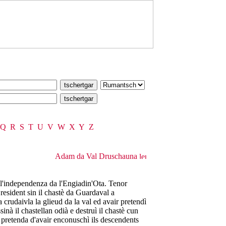
Q
R
S
T
U
V
W
X
Y
Z
Adam da Val Druschauna
 l'independenza da l'Engiadin'Ota. Tenor
resident sin il chastè da Guardaval a
 crudaivla la glieud da la val ed avair pretendì
inà il chastellan odià e destruì il chastè cun
pretenda d'avair enconuschì ils descendents