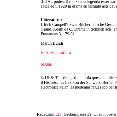
dad A., pudess il minz da la legenda esser vard
epica ed il 1929 in drama en tschintg acts dava
Litteratura:
Ulrich Campell's zwei Bücher rätische Geschic
Grand, Adam da C. Drama in tschinch acts, en
Funtaunas 3, 179-81.
Martin Bundi
Acziun catolica
© HLS: Tuts dretgs d’autur da questa publicazi
il Historisches Lexikon der Schweiz, Berna. Pe
electronica valan las medemas reglas sco per 
Redacziun
LIS
, Gerberngasse 39, Chaum postal 