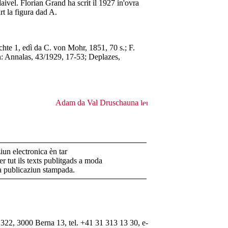
aivel. Florian Grand ha scrit il 1927 in'ovra
rt la figura dad A.
hte 1, edì da C. von Mohr, 1851, 70 s.; F.
: Annalas, 43/1929, 17-53; Deplazes,
Adam da Val Druschauna
un electronica èn tar
r tut ils texts publitgads a moda
la publicaziun stampada.
322, 3000 Berna 13, tel. +41 31 313 13 30, e-