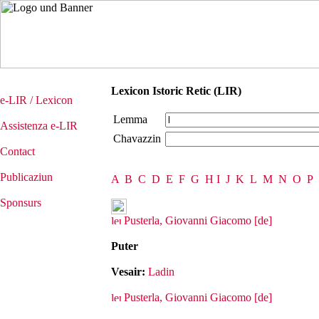
Lexicon Istoric Retic (LIR)
e-LIR / Lexicon
Lemma
Assistenza e-LIR
Chavazzin
Contact
Publicaziun
A
B
C
D
E
F
G
H
I
J
K
L
M
N
O
P
Sponsurs
Pusterla, Giovanni Giacomo [de]
Puter
Vesair:
Ladin
Pusterla, Giovanni Giacomo [de]