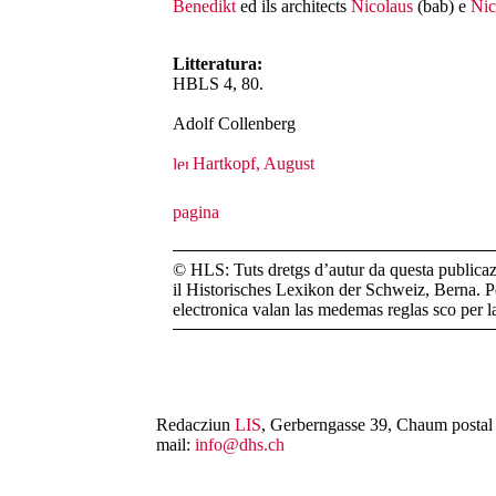
Benedikt
ed ils architects
Nicolaus
(bab) e
Nic
Litteratura:
HBLS 4, 80.
Adolf Collenberg
Hartkopf, August
© HLS: Tuts dretgs d’autur da questa publicazi
il Historisches Lexikon der Schweiz, Berna. Pe
electronica valan las medemas reglas sco per 
Redacziun
LIS
, Gerberngasse 39, Chaum postal 
mail:
info@dhs.ch