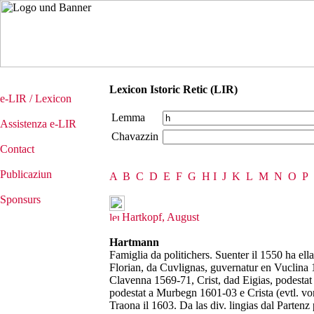
Lexicon Istoric Retic (LIR)
e-LIR / Lexicon
Lemma
Assistenza e-LIR
Chavazzin
Contact
Publicaziun
A
B
C
D
E
F
G
H
I
J
K
L
M
N
O
P
Sponsurs
Hartkopf, August
Hartmann
Famiglia da politichers. Suenter il 1550 ha ella
Florian, da Cuvlignas, guvernatur en Vuclina 
Clavenna 1569-71, Crist, dad Eigias, podestat
podestat a Murbegn 1601-03 e Crista (evtl. vo
Traona il 1603. Da las div. lingias dal Partenz