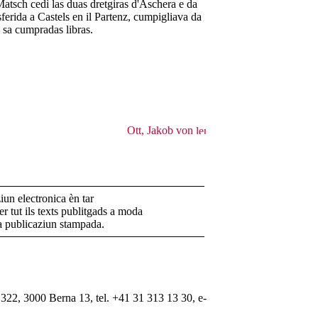
atsch cedì las duas dretgiras d'Aschera e da
sferida a Castels en il Partenz, cumpigliava da
s sa cumpradas libras.
Ott, Jakob von
un electronica èn tar
r tut ils texts publitgads a moda
la publicaziun stampada.
322, 3000 Berna 13, tel. +41 31 313 13 30, e-