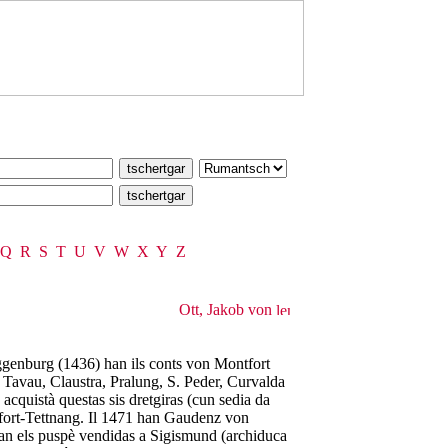
Q
R
S
T
U
V
W
X
Y
Z
Ott, Jakob von
ggenburg (1436) han ils conts von Montfort
 Tavau, Claustra, Pralung, S. Peder, Curvalda
cquistà questas sis dretgiras (cun sedia da
fort-Tettnang. Il 1471 han Gaudenz von
han els puspè vendidas a Sigismund (archiduca