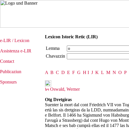
Lexicon Istoric Retic (LIR)
e-LIR / Lexicon
Lemma
Assistenza e-LIR
Chavazzin
Contact
Publicaziun
A
B
C
D
E
F
G
H
I
J
K
L
M
N
O
P
Sponsurs
Oswald, Werner
Otg Dretgiras
Suenter la mort dal cont Friedrich VII von To
ertà las sis dretgiras da la LDD, numnadamain
e Belfort. Il 1466 ha Sigismund von Habsburg a
l'avugà a Strassberg) dal cont Hugo von Mont
Matsch e ses bab cumprà ellas ed il 1477 las 