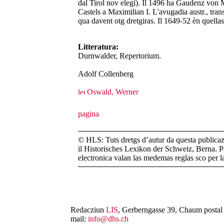
dal Tirol nov elegì). Il 1496 ha Gaudenz von M
Castels a Maximilian I. L'avugadia austr., tran
qua davent otg dretgiras. Il 1649-52 èn quella
Litteratura:
Durnwalder, Repertorium.
Adolf Collenberg
Oswald, Werner
© HLS: Tuts dretgs d’autur da questa publicazi
il Historisches Lexikon der Schweiz, Berna. Pe
electronica valan las medemas reglas sco per 
Redacziun
LIS
, Gerberngasse 39, Chaum postal 
mail:
info@dhs.ch