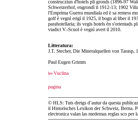
construcziun d'hotels pli gronds (1896-97 Wal
Schweizerhof, engrondì il 1912-13; 1902 Villa 
l'Emprima Guerra mundiala ed è sa remess mo 
golf è vegnì erigì il 1925, il bogn al liber il 1
parahotellaria; ils vegls hotels èn s'orientads pl
viadict V.-Scuol è vegnì avert il 2010.
Litteratura:
J.T. Stecher, Die Mineralquellen von Tarasp, 
Paul Eugen Grimm
Vuclina
© HLS: Tuts dretgs d’autur da questa publicazi
il Historisches Lexikon der Schweiz, Berna. Pe
electronica valan las medemas reglas sco per 