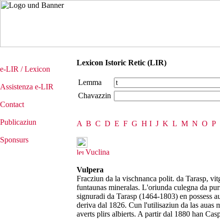
Lexicon Istoric Retic (LIR)
e-LIR / Lexicon
Lemma
Assistenza e-LIR
Chavazzin
Contact
Publicaziun
A
B
C
D
E
F
G
H
I
J
K
L
M
N
O
P
Sponsurs
Vuclina
Vulpera
Fracziun da la vischnanca polit. da Tarasp, vit
funtaunas mineralas. L'oriunda culegna da purs,
signuradi da Tarasp (1464-1803) en possess aust
deriva dal 1826. Cun l'utilisaziun da las auas 
averts plirs albierts. A partir dal 1880 han Cas