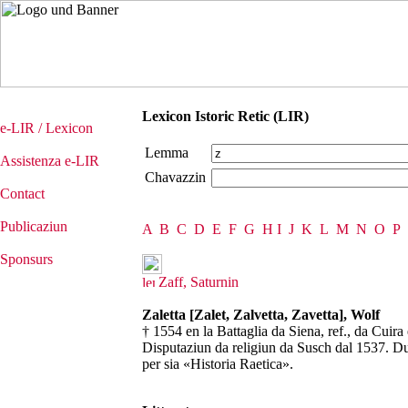
Lexicon Istoric Retic (LIR)
e-LIR / Lexicon
Lemma
Assistenza e-LIR
Chavazzin
Contact
Publicaziun
A
B
C
D
E
F
G
H
I
J
K
L
M
N
O
P
Sponsurs
Zaff, Saturnin
Zaletta [Zalet, Zalvetta, Zavetta], Wolf
† 1554 en la Battaglia da Siena, ref., da Cuira 
Disputaziun da religiun da Susch dal 1537. Dur
per sia «Historia Raetica».