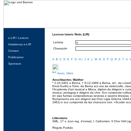
Lexicon Istoric Retic (LIR)
e-LIR / Lexicon
Lemma
Assistenza e-LIR
Chavazzin
Contact
Publicaziun
A
B
C
D
E
F
G
H
I
J
K
L
M
N
O
P
Q
R
S
T
U
Sponsurs
Aerni, Ulrich
Aeschbacher, Walther
* 2-10-1901 a Berna, † 6-12-1969 a Berna, ref., da Lützelf
Ernst Kurth) a l'Univ. da Berna sco era da violoncello, clava
l'Academia d'art musical a Minca; diplom da dirigent e cump
musica, pedagog e dirigent da chor. Sco cumponist cultivav
èn sias furmas cumpositoricas severas e savens linearas, 
Rumantschs era sco dirigent dal Chor Ligia Grischa 1944-6
1961) e sco cumponist da las chanzuns rum. «Scuder scud
Litteratura:
SML, 17 s. (cun reg. d’ovras); I. Cathomen, Il Chor Viril Li
Regula Puskás