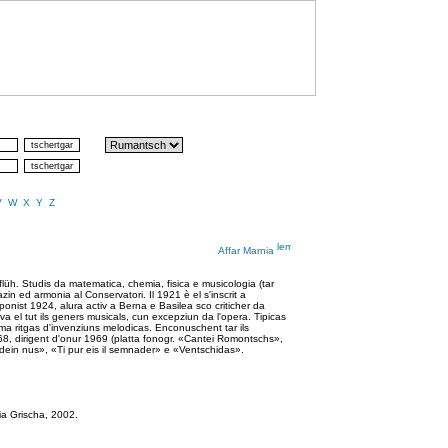
V
W
X
Y
Z
Affar Marnia
lüh. Studis da matematica, chemia, fisica e musicologia (tar
zin ed armonia al Conservatori. Il 1921 è el s'inscrit a
onist 1924, alura activ a Berna e Basilea sco criticher da
a el tut ils geners musicals, cun excepziun da l'opera. Tipicas
ma ritgas d'invenziuns melodicas. Enconuschent tar ils
8, dirigent d'onur 1969 (platta fonogr. «Cantei Romontschs»,
ein nus», «Ti pur eis il semnader» e «Ventschidas».
gia Grischa, 2002.