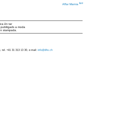
Affar Marnia
ca èn tar
ts publitgads a moda
iun stampada.
 tel. +41 31 313 13 30, e-mail:
info@dhs.ch