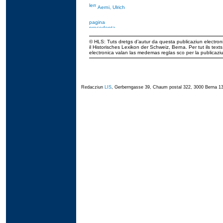
Aerni, Ulrich
© HLS: Tuts dretgs d’autur da questa publicaziun electroni
il Historisches Lexikon der Schweiz, Berna. Per tut ils tex
electronica valan las medemas reglas sco per la publicaz
Redacziun
LIS
, Gerberngasse 39, Chaum postal 322, 3000 Berna 13,