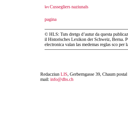
Cussegliers naziunals
© HLS: Tuts dretgs d’autur da questa publicazi
il Historisches Lexikon der Schweiz, Berna. Pe
electronica valan las medemas reglas sco per 
Redacziun
LIS
, Gerberngasse 39, Chaum postal 
mail:
info@dhs.ch