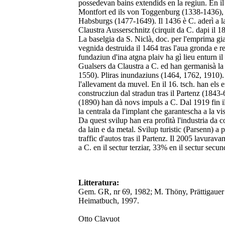
possedevan bains extendids en la regiun. En i
Montfort ed ils von Toggenburg (1338-1436), a
Habsburgs (1477-1649). Il 1436 è C. aderì a 
Claustra Ausserschnitz (cirquit da C. dapi il 
La baselgia da S. Niclà, doc. per l'emprima gia
vegnida destruida il 1464 tras l'aua gronda e r
fundaziun d'ina atgna plaiv ha gì lieu enturn il
Gualsers da Claustra a C. ed han germanisà la
1550). Pliras inundaziuns (1464, 1762, 1910). F
l'allevament da muvel. En il 16. tsch. han els e
construcziun dal stradun tras il Partenz (1843
(1890) han dà novs impuls a C. Dal 1919 fin i
la centrala da l'implant che garantescha a la 
Da quest svilup han era profità l'industria da 
da lain e da metal. Svilup turistic (Parsenn) a
traffic d'autos tras il Partenz. Il 2005 lavura
a C. en il sectur terziar, 33% en il sectur secun
Litteratura:
Gem. GR, nr 69, 1982; M. Thöny, Prättigauer
Heimatbuch, 1997.
Otto Clavuot