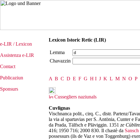
Lexicon Istoric Retic (LIR)
e-LIR / Lexicon
Lemma
Assistenza e-LIR
Chavazzin
Contact
Publicaziun
A
B
C
D
E
F
G
H
I
J
K
L
M
N
O
P
Sponsurs
Cussegliers naziunals
Cuvlignas
Vischnanca polit., cirq. C., distr. Partenz/Tav
la via al spartavias per S. Antönia, Cunter e F
da Prada, Tälfsch e Pläviggin. 1351
ze Cüblin
416; 1950 716; 2000 830. Il chastè da
Sansch
possessurs (ils de Vaz e von Toggenburg) exerci