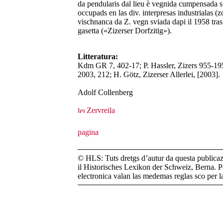
da pendularis dal lieu è vegnida cumpensada su
occupads en las div. interpresas industrialas (z
vischnanca da Z. vegn sviada dapi il 1958 tras
gasetta («Zizerser Dorfzitig»).
Litteratura:
Kdm GR 7, 402-17; P. Hassler, Zizers 955-19
2003, 212; H. Götz, Zizerser Allerlei, [2003].
Adolf Collenberg
Zervreila
© HLS: Tuts dretgs d’autur da questa publicazi
il Historisches Lexikon der Schweiz, Berna. Pe
electronica valan las medemas reglas sco per 