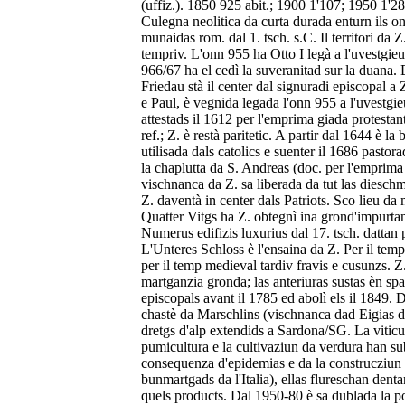
(uffiz.). 1850 925 abit.; 1900 1'107; 1950 1'2
Culegna neolitica da curta durada enturn ils o
munaidas rom. dal 1. tsch. s.C. Il territori da 
tempriv. L'onn 955 ha Otto I legà a l'uvestgieu 
966/67 ha el cedì la suveranitad sur la duana. 
Friedau stà il center dal signuradi episcopal a 
e Paul, è vegnida legada l'onn 955 a l'uvestgie
attestads il 1612 per l'emprima giada protestan
ref.; Z. è restà paritetic. A partir dal 1644 è l
utilisada dals catolics e suenter il 1686 pasto
la chaplutta da S. Andreas (doc. per l'emprima g
vischnanca da Z. sa liberada da tut las dieschma
Z. daventà in center dals Patriots. Sco lieu da 
Quatter Vitgs ha Z. obtegnì ina grond'impurtan
Numerus edifizis luxurius dal 17. tsch. dattan 
L'Unteres Schloss è l'ensaina da Z. Per il temp
per il temp medieval tardiv fravis e cusunzs. Z.
martganzia gronda; las anteriuras sustas èn spa
episcopals avant il 1785 ed abolì els il 1849. 
chastè da Marschlins (vischnanca dad Eigias da
dretgs d'alp extendids a Sardona/SG. La viticul
pumicultura e la cultivaziun da verdura han sub
consequenza d'epidemias e da la construcziun d
bunmartgads da l'Italia), ellas flureschan den
quels products. Dal 1950-80 è sa dublada la 