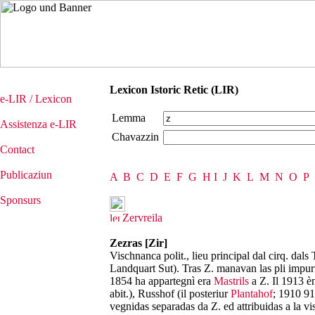
Lexicon Istoric Retic (LIR)
e-LIR / Lexicon
Lemma
Assistenza e-LIR
Chavazzin
Contact
Publicaziun
A
B
C
D
E
F
G
H
I
J
K
L
M
N
O
P
Sponsurs
Zervreila
Zezras [Zir]
Vischnanca polit., lieu principal dal cirq. dals 
Landquart Sut). Tras Z. manavan las pli impurta
1854 ha appartegnì era
Mastrils
a Z. Il 1913 è
abit.), Russhof (il posteriur
Plantahof
; 1910 91
vegnidas separadas da Z. ed attribuidas a la 