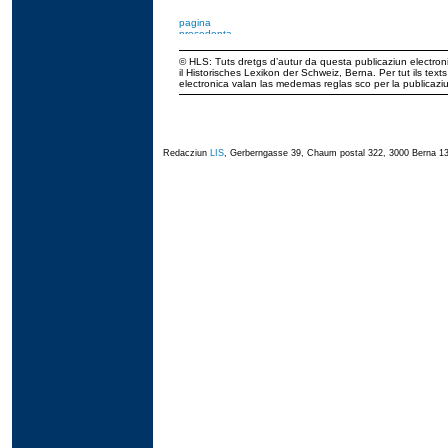
© HLS: Tuts dretgs d’autur da questa publicaziun electroni
il Historisches Lexikon der Schweiz, Berna. Per tut ils tex
electronica valan las medemas reglas sco per la publicaz
Redacziun
LIS
, Gerberngasse 39, Chaum postal 322, 3000 Berna 13,