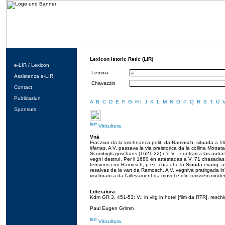
Lexicon Istoric Retic (LIR)
e-LIR / Lexicon
Lemma
Assistenza e-LIR
Chavazzin
Contact
Publicaziun
A
B
C
D
E
F
G
H
I
J
K
L
M
N
O
P
Q
R
S
T
U
Sponsurs
Viticultura
Vnà
Fracziun da la vischnanca polit. da Ramosch, situada a 1
Manas
. A V. passava la via preistorica da la collina Mottat
Scumbigls grischuns (1621-22) n'è V. - cuntrari a las aut
vegnì destruì. Per il 1680 èn attestadas a V. 71 chasadas
tensiuns cun Ramosch, p.ex. cura che la Sinoda evang. a
resalvas da la vart da Ramosch. A V. vegniva pratitgada in'ag
vischnanca da l'allevament da muvel e d'in turissem moder
Litteratura:
Kdm GR 3, 451-53; V.: in vitg in hotel [film da RTR], resch
Paul Eugen Grimm
Viticultura