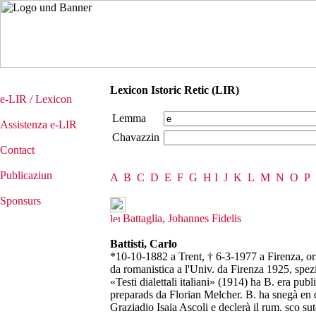
Lexicon Istoric Retic (LIR)
e-LIR / Lexicon
Lemma
Assistenza e-LIR
Chavazzin
Contact
Publicaziun
A
B
C
D
E
F
G
H
I
J
K
L
M
N
O
P
Sponsurs
Battaglia, Johannes Fidelis
Battisti, Carlo
*10-10-1882 a Trent, † 6-3-1977 a Firenza, ori
da romanistica a l'Univ. da Firenza 1925, spezial
«Testi dialettali italiani» (1914) ha B. era pub
preparads da Florian Melcher. B. ha snegà en q
Graziadio Isaia Ascoli e declerà il rum. sco su