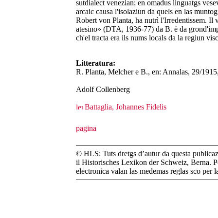
sutdialect venezian; en omadus linguatgs veseva 
arcaic causa l'isolaziun da quels en las munto
Robert von Planta, ha nutrì l'Irredentissem. I
atesino» (DTA, 1936-77) da B. è da grond'imp
ch'el tracta era ils nums locals da la regiun vi
Litteratura:
R. Planta, Melcher e B., en: Annalas, 29/191
Adolf Collenberg
Battaglia, Johannes Fidelis
© HLS: Tuts dretgs d’autur da questa publicazi
il Historisches Lexikon der Schweiz, Berna. Pe
electronica valan las medemas reglas sco per 