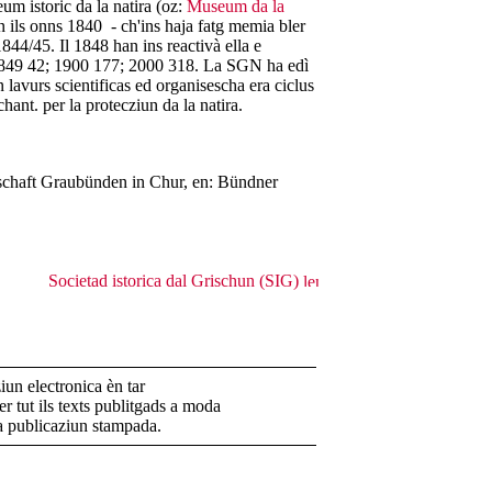
m istoric da la natira (oz:
Museum da la
n ils onns 1840 - ch'ins haja fatg memia bler
 1844/45. Il 1848 han ins reactivà ella e
 1849 42; 1900 177; 2000 318. La SGN ha edì
avurs scientificas ed organisescha era ciclus
hant. per la protecziun da la natira.
lschaft Graubünden in Chur, en: Bündner
Societad istorica dal Grischun (SIG)
un electronica èn tar
r tut ils texts publitgads a moda
la publicaziun stampada.