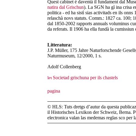
Quest cabinet è daventà il fundament dal Museu
natira dal Grischun
). La SGN ha gì ina crisa e
politica - ed ha sistì sias activitads en ils onns
relaschà novs statuts. Comm.: 1827 ca. 100;
dal 1850-2002 rapports annuals voluminus cun l
da referats. Il 1906 ha ella fundà la cumissiun c
Litteratura:
J.P. Müller, 175 Jahre Naturforschende Gesel
Naturmuseum, 12/2000, 1 s.
Adolf Collenberg
Societad grischuna per ils chastels
© HLS: Tuts dretgs d’autur da questa publicazi
il Historisches Lexikon der Schweiz, Berna. Pe
electronica valan las medemas reglas sco per 