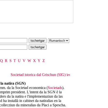
Q
R
S
T
U
V
W
X
Y
Z
Societad istorica dal Grischun (SIG)
 la natira (SGN)
omm. da la Societad economica (
Societads
).
mprim president. L'intent da la SGN è la
ers da la natira e l'implementaziun da las
 ha installà in cabinet da natiralias en la
collecziun da mineralias da Placi a Spescha.