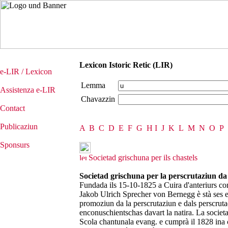
Lexicon Istoric Retic (LIR)
e-LIR / Lexicon
Lemma
Assistenza e-LIR
Chavazzin
Contact
Publicaziun
A
B
C
D
E
F
G
H
I
J
K
L
M
N
O
P
Sponsurs
Societad grischuna per ils chastels
Societad grischuna per la perscrutaziun da
Fundada ils 15-10-1825 a Cuira d'anteriurs c
Jakob Ulrich Sprecher von Bernegg è stà ses e
promoziun da la perscrutaziun e dals perscrutad
enconuschientschas davart la natira. La societad
Scola chantunala evang. e cumprà il 1828 ina 