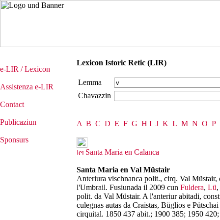
Lexicon Istoric Retic (LIR)
e-LIR / Lexicon
Lemma
Assistenza e-LIR
Chavazzin
Contact
Publicaziun
A
B
C
D
E
F
G
H
I
J
K
L
M
N
O
P
Sponsurs
Santa Maria en Calanca
Santa Maria en Val Müstair
Anteriura vischnanca polit., cirq. Val Müstair, d
l'Umbrail. Fusiunada il 2009 cun
Fuldera
,
Lü
polit. da Val Müstair. A l'anteriur abitadi, con
culegnas autas da Craistas, Büglios e Pütschai s
cirquital. 1850 437 abit.; 1900 385; 1950 420