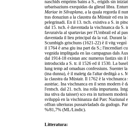
naschids emprims bains a S., erigids sin iniziat
urbarisaziuns exequidas da glieud libra. Enturn
Mariae in Silvaplana
, a la quala regorda il nu
tras donaziun a la claustra da Müstair ed era 
pelegrinadi. En il 13. tsch. existiva a S. in pit
dal 15. tsch. è daventada la vischnanca da S. i
favuraivla al spartavias per l'Umbrail ed al pass
daventada il lieu principal da la val. Durant la
Scumbigls grischuns (1621-22) è il vitg vegnì d
il 1764 è arsa giu ina part da S.; l'incendiari
vegnida implitgada en las campagnas dals Aust
dal 1914-18 existan anc numerus fastizs sin il
introducida a S. tr. il 1526 ed il 1530. La base
lung temp ad omaduas confessiuns. Suenter la 
(ina dunna), è il maletg da l'altar deditgà a s.
la claustra da Müstair. Il 1762 è la vischnanc
austriac. Ina vischnanca en il senn modern è d
l'entsch. dal 21. tsch. ina rolla impurtanta. Int
ina stiva da taisser) sco era in turissem moderà (
sviluppà en la vischinanza dal Parc Naziunal e d
offran ulteriuras pussaivladads da gudogn. Par
%/81,7% (ML/Lindic).
Litteratura: