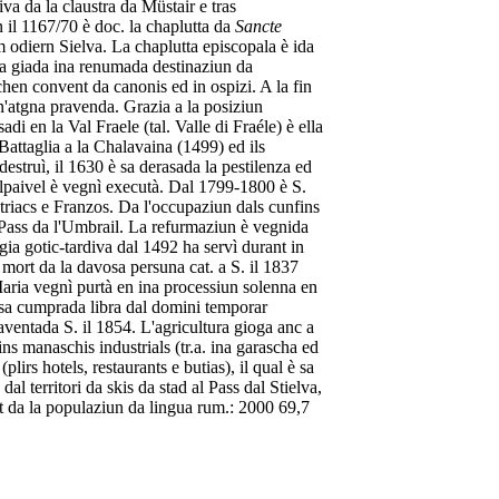
iva da la claustra da Müstair e tras
 il 1167/70 è doc. la chaplutta da
Sancte
m odiern Sielva. La chaplutta episcopala è ida
ina giada ina renumada destinaziun da
schen convent da canonis ed in ospizi. A la fin
n'atgna pravenda. Grazia a la posiziun
adi en la Val Fraele (tal. Valle di Fraéle) è ella
 Battaglia a la Chalavaina (1499) ed ils
estruì, il 1630 è sa derasada la pestilenza ed
 culpaivel è vegnì executà. Dal 1799-1800 è S.
riacs e Franzos. Da l'occupaziun dals cunfins
 Pass da l'Umbrail. La refurmaziun è vegnida
lgia gotic-tardiva dal 1492 ha servì durant in
mort da la davosa persuna cat. a S. il 1837
 Maria vegnì purtà en ina processiun solenna en
a sa cumprada libra dal domini temporar
aventada S. il 1854. L'agricultura gioga anc a
gins manaschis industrials (tr.a. ina garascha ed
plirs hotels, restaurants e butias), il qual è sa
al territori da skis da stad al Pass dal Stielva,
t da la populaziun da lingua rum.: 2000 69,7