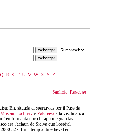
Q
R
S
T
U
V
W
X
Y
Z
Saphoia, Raget
istr. En, situada al spartavias per il Pass da
,
Müstair
,
Tschierv
e
Valchava
a la vischnanca
struì en furma da crusch, appartegnan las
co era l'aclaun da Sielva cun l'ospital
; 2000 327. En il temp autmedieval èn