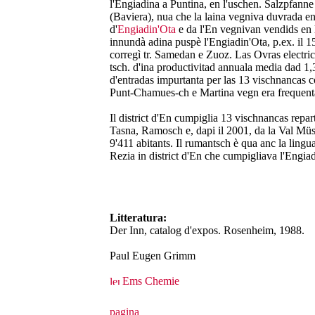
l'Engiadina a Puntina, en l'uschen. Salzpfann
(Baviera), nua che la laina vegniva duvrada en l
d'
Engiadin'Ota
e da l'En vegnivan vendids en l'
innundà adina puspè l'Engiadin'Ota, p.ex. il 156
corregì tr. Samedan e Zuoz. Las Ovras electric
tsch. d'ina productivitad annuala media dad 1,3
d'entradas impurtanta per las 13 vischnancas c
Punt-Chamues-ch e Martina vegn era frequentà
Il district d'En cumpiglia 13 vischnancas repart
Tasna, Ramosch e, dapi il 2001, da la Val Müs
9'411 abitants. Il rumantsch è qua anc la lingua
Rezia in district d'En che cumpigliava l'Engiad
Litteratura:
Der Inn, catalog d'expos. Rosenheim, 1988.
Paul Eugen Grimm
Ems Chemie