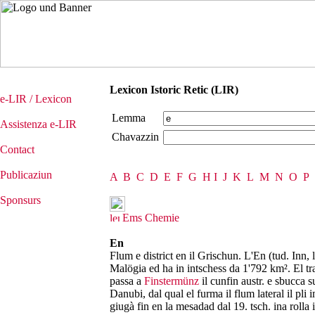
Lexicon Istoric Retic (LIR)
e-LIR / Lexicon
Lemma
Assistenza e-LIR
Chavazzin
Contact
Publicaziun
A
B
C
D
E
F
G
H
I
J
K
L
M
N
O
P
Sponsurs
Ems Chemie
En
Flum e district en il Grischun. L'En (tud. Inn, 
Malögia ed ha in intschess da 1'792 km². El tr
passa a
Finstermünz
il cunfin austr. e sbucca 
Danubi, dal qual el furma il flum lateral il pli 
giugà fin en la mesadad dal 19. tsch. ina rolla 