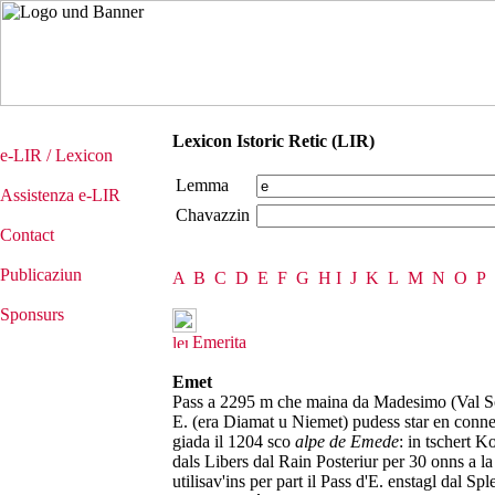
Lexicon Istoric Retic (LIR)
e-LIR / Lexicon
Lemma
Assistenza e-LIR
Chavazzin
Contact
Publicaziun
A
B
C
D
E
F
G
H
I
J
K
L
M
N
O
P
Sponsurs
Emerita
Emet
Pass a 2295 m che maina da Madesimo (Val Son
E. (era Diamat u Niemet) pudess star en conne
giada il 1204 sco
alpe de Emede
: in tschert 
dals Libers dal Rain Posteriur per 30 onns a 
utilisav'ins per part il Pass d'E. enstagl dal Sp