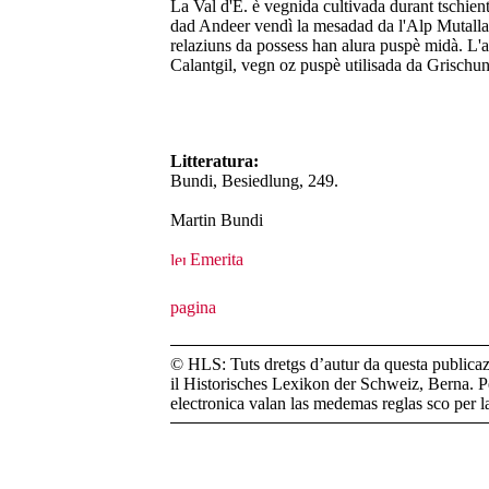
La Val d'E. è vegnida cultivada durant tschient
dad Andeer vendì la mesadad da l'Alp Mutalla 
relaziuns da possess han alura puspè midà. L'al
Calantgil, vegn oz puspè utilisada da Grischun
Litteratura:
Bundi, Besiedlung, 249.
Martin Bundi
Emerita
© HLS: Tuts dretgs d’autur da questa publicazi
il Historisches Lexikon der Schweiz, Berna. Pe
electronica valan las medemas reglas sco per 