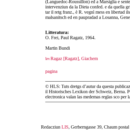
(Languedoc-Roussillon) ed a Marsiglia e sente
intervenziun da la Dieta confed. e da quella g
tar il retg franz., è R. vegnì mess en libertad 
malsanitsch ed en paupradad a Losanna, Gene
Litteratura:
O. Frei, Paul Ragatz, 1964.
Martin Bundi
Ragaz [Ragatz], Giachem
© HLS: Tuts dretgs d’autur da questa publicazi
il Historisches Lexikon der Schweiz, Berna. Pe
electronica valan las medemas reglas sco per 
Redacziun
LIS
, Gerberngasse 39, Chaum postal 