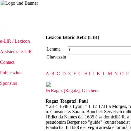
Lexicon Istoric Retic (LIR)
e-LIR / Lexicon
Lemma
Assistenza e-LIR
Chavazzin
Contact
Publicaziun
A
B
C
D
E
F
G
H
I
J
K
L
M
N
O
P
Sponsurs
Ragaz [Ragatz], Giachem
Ragaz [Ragatz], Paul
* 23-4-1648 a Lyon, † 1-12-1731 a Morges, re
n. Gansner. ∞ Sara n. Bouchet. Servetsch milit
l'Edict da Nantes dal 1685 è sa domicilià R. a 
pseudonim Berger sco "guide" (cuntrabandist d
Frantscha. Il 1688 è el vegnì arrestà e tortur