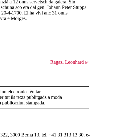
nzià a 12 onns servetsch da galera. Sin
rischuna sco era dal gen. Johann Peter Stuppa
ils 20-4-1700. El ha vivì anc 31 onns
vra e Morges.
Ragaz, Leonhard
un electronica èn tar
r tut ils texts publitgads a moda
la publicaziun stampada.
322, 3000 Berna 13, tel. +41 31 313 13 30, e-