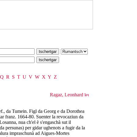
Q
R
S
T
U
V
W
X
Y
Z
Ragaz, Leonhard
f., da Tumein. Figl da Georg e da Dorothea
ar franz. 1664-80. Suenter la revocaziun da
Losanna, nua ch'el è s'engaschà sut il
a persunas) per gidar ughenots a fugir da la
à, alura impraschunà ad Aigues-Mortes